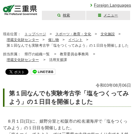
Foreign Languages
検索
メニュー
三重県公式ウェブ
サイト
現在位置：
トップページ
>
スポーツ・教育・文化
>
文化施設
>
埋蔵文化財センター
>
催し物
>
イベント
>
第１回なんでも実験考古学「塩をつくってみよう」の１日目を開催しました
担当所属：
県庁の組織一覧 >
教育委員会事務局 >
埋蔵文化財センター
>
活用支援課
令和03年08月06日
第１回なんでも実験考古学「塩をつくってみ
よう」の１日目を開催しました
８月１日(日)に、嬉野分室と松阪市の松名瀬海岸で「塩をつくっ
てみよう」の１日目を開催しました。