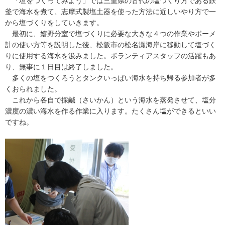
「塩をつくってみよう」では三重県の古代の塩つくり方である鉄
釜で海水を煮て、志摩式製塩土器を使った方法に近しいやり方で一
から塩づくりをしていきます。
最初に、嬉野分室で塩づくりに必要な大きな４つの作業やボーメ
計の使い方等を説明した後、松阪市の松名瀬海岸に移動して塩づく
りに使用する海水を汲みました。ボランティアスタッフの活躍もあ
り、無事に１日目は終了しました。
多くの塩をつくろうとタンクいっぱい海水を持ち帰る参加者が多
くおられました。
これから各自で採鹹（さいかん）という海水を蒸発させて、塩分
濃度の濃い海水を作る作業に入ります。たくさん塩ができるといい
ですね。