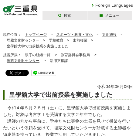
Foreign Languages
検索
メニュー
三重県公式ウェブ
サイト
現在位置：
トップページ
>
スポーツ・教育・文化
>
文化施設
>
埋蔵文化財センター
>
学校教育
>
出前授業
>
皇學館大学で出前授業を実施しました
担当所属：
県庁の組織一覧 >
教育委員会事務局 >
埋蔵文化財センター
>
活用支援課
令和04年06月06日
皇學館大学で出前授業を実施しました
令和４年５月２８日（土）に、皇學館大学で出前授業を実施しま
した。対象は考古学Ⅰを受講する大学２年生でした。
講師の方から事前に、学生たちに実物の土器を見せて授業を行い
たいという依頼を受けて、埋蔵文化財センターが所蔵する土師器や
須恵器を持っていき、授業で活用していただきました。