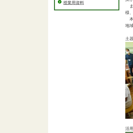
授業用資料
ま
様
本
地
土
活