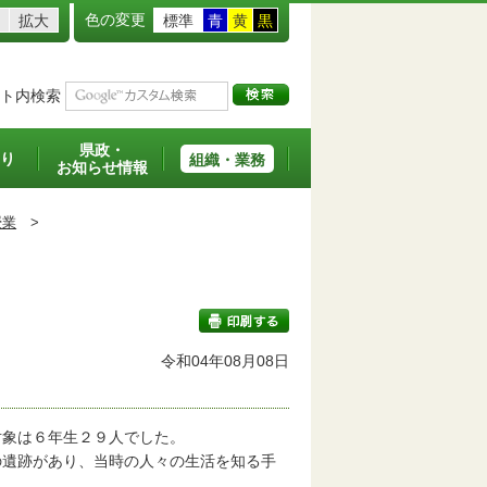
色の変更
拡大
標準
青
黄
黒
ト内検索
県政・
り
組織・業務
お知らせ情報
授業
>
令和04年08月08日
印刷する
象は６年生２９人でした。
遺跡があり、当時の人々の生活を知る手