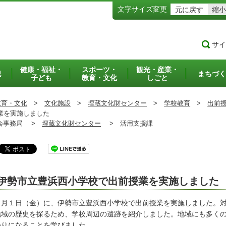
文字サイズ変更
元に戻す
縮小
サイ
健康・福祉・
スポーツ・
観光・産業・
犯
まちづく
子ども
教育・文化
しごと
教育・文化
>
文化施設
>
埋蔵文化財センター
>
学校教育
>
出前
業を実施しました
事務局 >
埋蔵文化財センター
>
活用支援課
伊勢市立豊浜西小学校で出前授業を実施しました
月１日（金）に、伊勢市立豊浜西小学校で出前授業を実施しました。対
域の歴史を探るため、学校周辺の遺跡を紹介しました。地域にも多くの
かりになることを学びました。