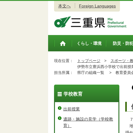
本文へ
Foreign Languages
三重県公式ウェブサイト
くらし・環境
防災・防
トップペ
ージ
現在位置：
トップページ
>
スポーツ・
伊勢市立豊浜西小学校で出前授
担当所属：
県庁の組織一覧 >
教育委員会
学校教育
出前授業
遺跡・施設の見学（学校教
７
育）
地
掛