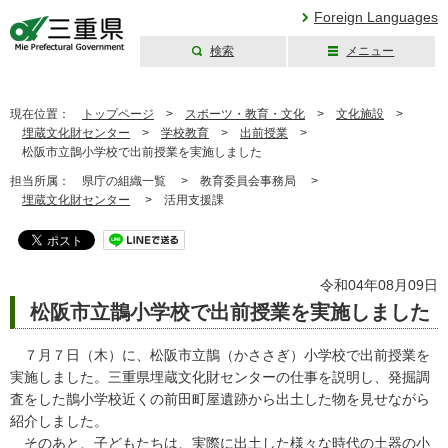
Foreign Languages
検索
メニュー
三重県公式ウェブ
サイト
現在位置：
トップページ
>
スポーツ・教育・文化
>
文化施設
>
埋蔵文化財センター
>
学校教育
>
出前授業
>
松阪市立鵲小学校で出前授業を実施しました
担当所属：
県庁の組織一覧 >
教育委員会事務局 >
埋蔵文化財センター
>
活用支援課
令和04年08月09日
松阪市立鵲小学校で出前授業を実施しました
７月７日（木）に、松阪市立鵲（かささぎ）小学校で出前授業を
実施しました。三重県埋蔵文化財センターの仕事を説明し、発掘調
査をした鵲小学校近くの前田町屋遺跡から出土した物を見せながら
紹介しました。
そのあと、子どもたちは、実際に出土した様々な時代の土器の小