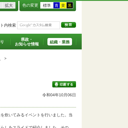
色の変更
拡大
標準
青
黄
黒
ト内検索
県政・
り
組織・業務
お知らせ情報
ト
>
令和04年10月06日
印刷する
を炊いてみるイベントを行いました。当
らしをスライドで紹介しました。その