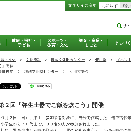
文字サイズ変更
元に戻す
縮小
サイ
健康・福祉・
スポーツ・
観光・産業・
犯
まちづく
子ども
教育・文化
しごと
教育・文化
>
文化施設
>
埋蔵文化財センター
>
催し物
>
イベン
う」開催
事務局 >
埋蔵文化財センター
>
活用支援課
第２回「弥生土器でご飯を炊こう」開催
０月２日（日）、第１回参加者を対象に、自分で作成した土器で古代米
は小学生から７０代まで、３０名の方が参加されました。
初に土器を焼成した時の様子と、土器の変化を中心とした弥生時代の暮