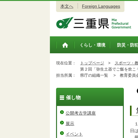
本文へ
Foreign Languages
三重県公式ウェブサイト
くらし・環境
防災・防
トップペ
ージ
現在位置：
トップページ
>
スポーツ・
第２回「弥生土器でご飯を炊こ
担当所属：
県庁の組織一覧 >
教育委員会
催し物
公開考古学講座
展示
１
日
イベント
最