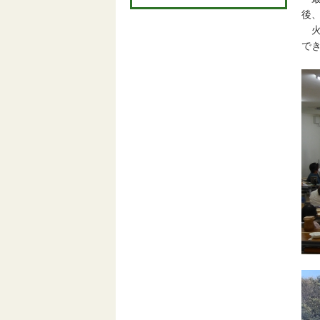
後
火
で