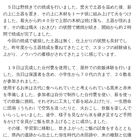
５日は野焼きでの焼成を行いました。焚火で土器を温めた後、薪
の上に土器を置き、その上に木材をトーチ状に組み上げて火をつけ
ました。着火から約４０分で上部の木材は焼け落ち、土器が現れま
す。その後は熾火（おきび）の状態で燃焼が続き、開始から約２時
間で焼成が完了しました。
今回の焼成で破損した土器は無く、仕上がりの状態も良好でし
た。昨年度から土器焼成を重ねてきたことで、スタッフの経験値も
上がり、ノウハウの蓄積がされてきたように感じています。
１９日は完成した台付甕を使用して、屋外での炊飯体験を行いま
した。当日は保護者を含め、小学生から７０代の方まで、２０数名
が参加されました。
使用するお米は古代に食べられていたと考えられている黒米と赤米
を準備しました。参加者は自分で制作した台付甕を使い、薪を使っ
ての炊飯に挑戦。それぞれに工夫して薪を組み上げたり、一生懸命
に団扇（うちわ）で空気を送ったりと、火おこし、炊飯を楽しんで
いらっしゃいました。途中、様子を見ながら水を継ぎ足すなど手間
をかけて全員がご飯を炊き上げることに成功しました。
その後、学習室に移動し、炊き上がったご飯の試食をするととも
に、県内の遺跡から出土した弥生時代の水田跡や、米の種類と伝播