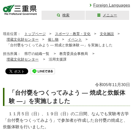
Foreign Languages
検索
メニュー
三重県公式ウェブ
サイト
現在位置：
トップページ
>
スポーツ・教育・文化
>
文化施設
>
埋蔵文化財センター
>
催し物
>
イベント
>
「台付甕をつくってみよう ― 焼成と炊飯体験 ―」を実施しました
担当所属：
県庁の組織一覧 >
教育委員会事務局 >
埋蔵文化財センター
>
活用支援課
令和05年11月30日
「台付甕をつくってみよう ― 焼成と炊飯体
験 ―」を実施しました
１１月５日（日）、１９日（日）の二日間、なんでも実験考古学
「台付甕をつくってみよう」で参加者が作成した台付甕の焼成と、
炊飯体験を行いました。