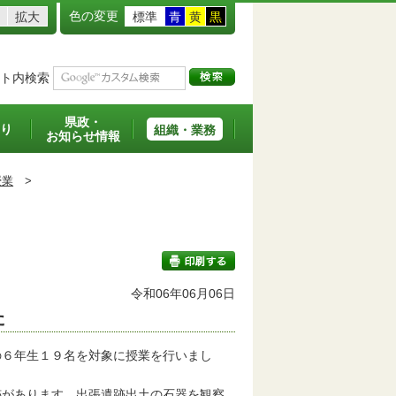
色の変更
拡大
標準
青
黄
黒
ト内検索
県政・
り
組織・業務
お知らせ情報
授業
>
令和06年06月06日
た
印刷する
６年生１９名を対象に授業を行いまし
があります。出張遺跡出土の石器を観察