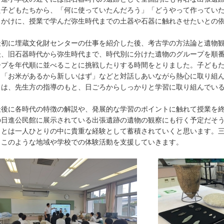
た子どもたちから、「何に使っていたんだろう」「どうやって作ってい
っかけに、授業で学んだ弥生時代までの土器や石器に触れさせたいとの
初に埋蔵文化財センターの仕事を紹介した後、考古学の方法論と遺物観
後、旧石器時代から弥生時代まで、時代別に分けた遺物のグループを順
ープを年代順に並べることに挑戦したりする時間をとりました。子ども
」「お米があるから新しいはず」などと対話しあいながら熱心に取り組
らは、先生方の指導のもと、日ごろからしっかりと学習に取り組んでい
後に各時代の特徴の解説や、発展的な学習のポイントに触れて授業を終
の日進公民館に展示されている出張遺跡の遺物の観察にも行く予定だそ
ことは一人ひとりの中に貴重な経験として蓄積されていくと思います。
、このような地域や学校での体験活動を支援していきます。