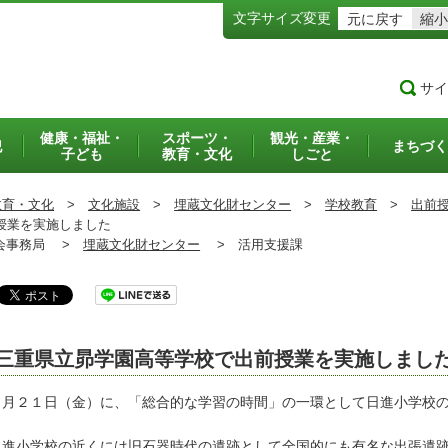
文字サイズ変更
元に戻す
縮小
サイ
健康・福祉・
スポーツ・
観光・産業・
犯
まちづく
子ども
教育・文化
しごと
教育・文化
>
文化施設
>
埋蔵文化財センター
>
学校教育
>
出前
授業を実施しました
事務局 >
埋蔵文化財センター
>
活用支援課
三重県立昴学園高等学校で出前授業を実施しまし
月２１日（金）に、「総合的な学習の時間」の一環として日進小学校の
。
進小学校の近くには旧石器時代の遺跡として全国的にも有名な出張遺跡