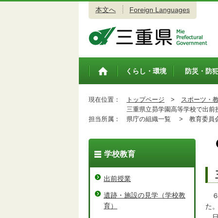
本文へ
Foreign Languages
三重県公式ウェブサイト
くらし・環境
防災・防
トップペ
ージ
現在位置：
トップページ
>
スポーツ・
三重県立昴学園高等学校で出前
担当所属：
県庁の組織一覧 >
教育委員会
学校教育
出前授業
遺跡・施設の見学（学校教
６
育）
た
日