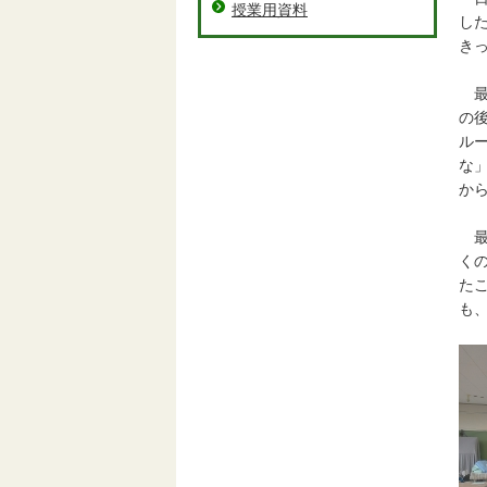
授業用資料
し
き
最
の
ル
な
か
最
く
た
も