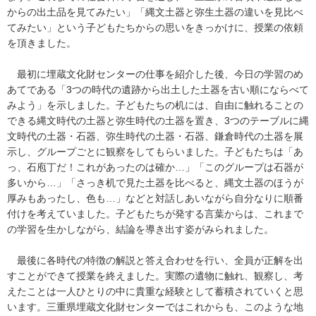
からの出土品を見てみたい」「縄文土器と弥生土器の違いを見比べ
てみたい」という子どもたちからの思いをきっかけに、授業の依頼
を頂きました。
最初に埋蔵文化財センターの仕事を紹介した後、今日の学習のめ
あてである「3つの時代の遺跡から出土した土器を古い順にならべて
みよう」を示しました。子どもたちの机には、自由に触れることの
できる縄文時代の土器と弥生時代の土器を置き、3つのテーブルに縄
文時代の土器・石器、弥生時代の土器・石器、鎌倉時代の土器を展
示し、グループごとに観察をしてもらいました。子どもたちは「あ
っ、石庖丁だ！これがあったのは確か…」「このグループは石器が
多いから…」「さっき机で見た土器を比べると、縄文土器のほうが
厚みもあったし、色も…」などと対話しあいながら自分なりに順番
付けを考えていました。子どもたちが発する言葉からは、これまで
の学習を生かしながら、結論を導き出す姿がみられました。
最後に各時代の特徴の解説と答え合わせを行い、全員が正解を出
すことができて授業を終えました。実際の遺物に触れ、観察し、考
えたことは一人ひとりの中に貴重な経験として蓄積されていくと思
います。三重県埋蔵文化財センターではこれからも、このような地