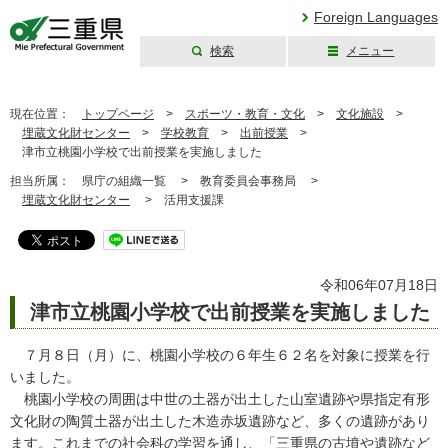
Foreign Languages
検索
メニュー
三重県公式ウェブ
サイト
現在位置：
トップページ
>
スポーツ・教育・文化
>
文化施設
>
埋蔵文化財センター
>
学校教育
>
出前授業
>
津市立桃園小学校で出前授業を実施しました
担当所属：
県庁の組織一覧 >
教育委員会事務局 >
埋蔵文化財センター
>
活用支援課
令和06年07月18日
津市立桃園小学校で出前授業を実施しました
７月８日（月）に、桃園小学校の６年生６２名を対象に授業を行
いました。
桃園小学校の周囲は中世の土器が出土した山室遺跡や県指定有形
文化財の陶質土器が出土した木造赤坂遺跡など、多くの遺跡があり
ます。これまでの社会科の学習を通し、「三重県の古墳や遺跡など