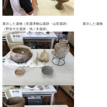
展示した遺物（安濃津柳山遺跡・山室遺跡） 展示した遺物
（野添大辻遺跡・鴻ノ木遺跡）