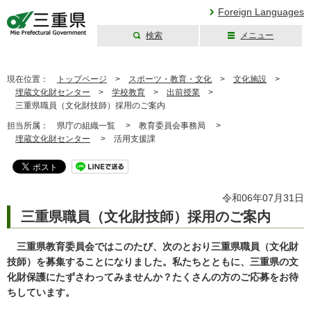
Foreign Languages
検索
メニュー
三重県公式ウェブ
サイト
現在位置：
トップページ
>
スポーツ・教育・文化
>
文化施設
>
埋蔵文化財センター
>
学校教育
>
出前授業
>
三重県職員（文化財技師）採用のご案内
担当所属：
県庁の組織一覧 >
教育委員会事務局 >
埋蔵文化財センター
>
活用支援課
令和06年07月31日
三重県職員（文化財技師）採用のご案内
三重県教育委員会ではこのたび、次のとおり三重県職員（文化財
技師）を募集することになりました。私たちとともに、三重県の文
化財保護にたずさわってみませんか？たくさんの方のご応募をお待
ちしています。