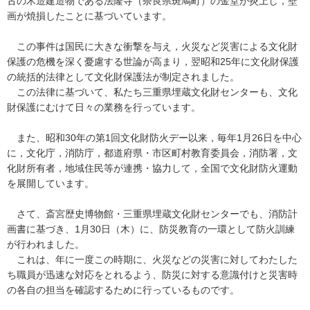
古の木造建造物である法隆寺（奈良県斑鳩町）の金堂が炎上し，壁
画が焼損したことに基づいています。
この事件は国民に大きな衝撃を与え，火災など災害による文化財
保護の危機を深く憂慮する世論が高まり，翌昭和25年に文化財保護
の統括的法律として文化財保護法が制定されました。
この法律に基づいて、私たち三重県埋蔵文化財センターも、文化
財保護にむけて日々の業務を行っています。
また、昭和30年の第1回文化財防火デー以来，毎年1月26日を中心
に，文化庁，消防庁，都道府県・市区町村教育委員会，消防署，文
化財所有者，地域住民等が連携・協力して，全国で文化財防火運動
を展開しています。
さて、斎宮歴史博物館・三重県埋蔵文化財センターでも、消防計
画書に基づき、1月30日（木）に、防災教育の一環として防火訓練
が行われました。
これは、年に一度この時期に、火災などの災害に対してわたした
ち職員が迅速な対応をとれるよう、防災に対する意識付けと災害時
の各自の担当を確認するために行っているものです。