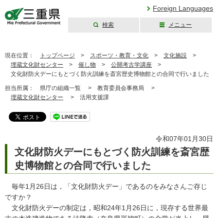
Foreign Languages
検索
メニュー
三重県公式ウェブ
サイト
現在位置：
トップページ
>
スポーツ・教育・文化
>
文化施設
>
埋蔵文化財センター
>
催し物
>
公開考古学講座
>
文化財防火デーにもとづく防火訓練を斎宮歴史博物館との合同で行いました
担当所属：
県庁の組織一覧 >
教育委員会事務局 >
埋蔵文化財センター
>
活用支援課
令和07年01月30日
文化財防火デーにもとづく防火訓練を斎宮歴
史博物館との合同で行いました
毎年1月26日は，「文化財防火デー」であるのをみなさんご存じ
ですか？
文化財防火デーの制定は，昭和24年1月26日に，現存する世界最