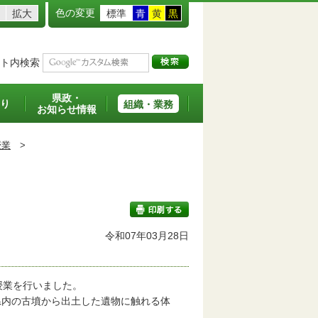
色の変更
拡大
標準
青
黄
黒
ト内検索
県政・
り
組織・業務
お知らせ情報
授業
>
令和07年03月28日
印刷する
授業を行いました。
内の古墳から出土した遺物に触れる体