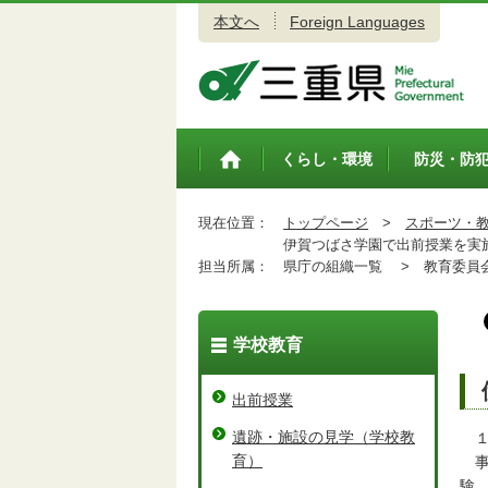
本文へ
Foreign Languages
三重県公式ウェブサイト
くらし・環境
防災・防
トップペ
ージ
現在位置：
トップページ
>
スポーツ・
伊賀つばさ学園で出前授業を実
担当所属：
県庁の組織一覧 >
教育委員会
学校教育
出前授業
遺跡・施設の見学（学校教
１
育）
事
験