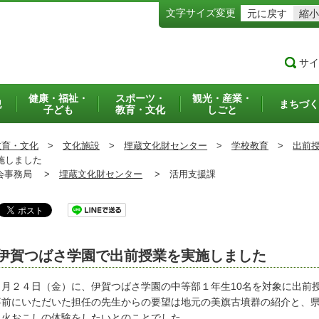
文字サイズ変更
元に戻す
縮小
サイ
健康・福祉・
スポーツ・
観光・産業・
犯
まちづく
子ども
教育・文化
しごと
教育・文化
>
文化施設
>
埋蔵文化財センター
>
学校教育
>
出前
施しました
事務局 >
埋蔵文化財センター
>
活用支援課
伊賀つばさ学園で出前授業を実施しました
月２４日（金）に、伊賀つばさ学園の中等部１年生10名を対象に出前
前にいただいた担任の先生からの要望は地元の美旗古墳群の紹介と、県
、火おこしの体験をしたいとのことでした。