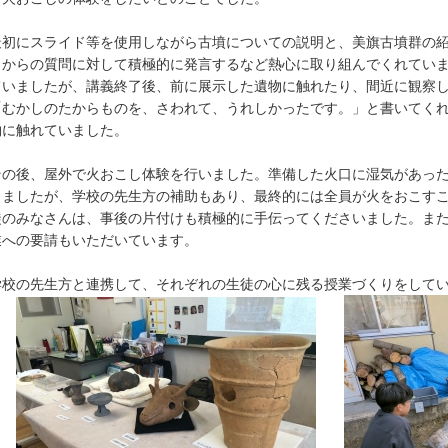
初にスライド等を使用しながら古墳についての説明と、美旗古墳群の紹
らからの質問に対して積極的に発言するなど熱心に取り組んでくれてい
ていましたが、講義終了後、前に展示した遺物に触れたり、間近に観察
「むかしのたからものを、さわれて、うれしかったです。」と書いてく
物に触れていました。
の後、屋外で火おこし体験を行いました。準備した火口に湿気があった
りましたが、学校の先生方の補助もあり、最終的には全員が火をおこす
徒のみなさんは、事後の片付けも積極的に手伝ってくださいました。ま
業への要請もいただいています。
校の先生方と連携して、それぞれの生徒の心に残る授業づくりをしてい