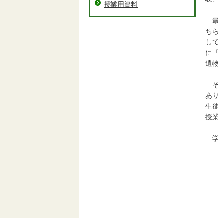
授業用資料
最
ち
し
に
遺
そ
あ
生
授
学