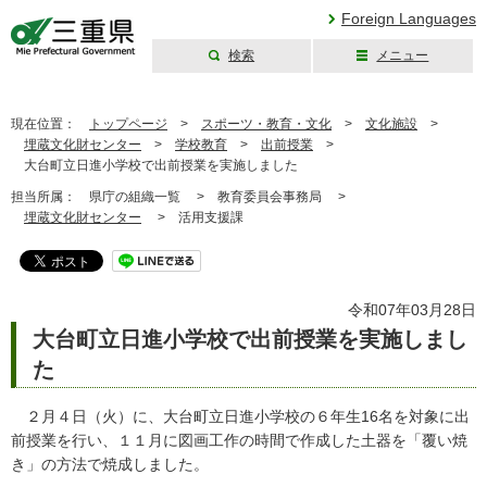
Foreign Languages
検索
メニュー
三重県公式ウェブ
サイト
現在位置：
トップページ
>
スポーツ・教育・文化
>
文化施設
>
埋蔵文化財センター
>
学校教育
>
出前授業
>
大台町立日進小学校で出前授業を実施しました
担当所属：
県庁の組織一覧 >
教育委員会事務局 >
埋蔵文化財センター
>
活用支援課
令和07年03月28日
大台町立日進小学校で出前授業を実施しまし
た
２月４日（火）に、大台町立日進小学校の６年生16名を対象に出
前授業を行い、１１月に図画工作の時間で作成した土器を「覆い焼
き」の方法で焼成しました。