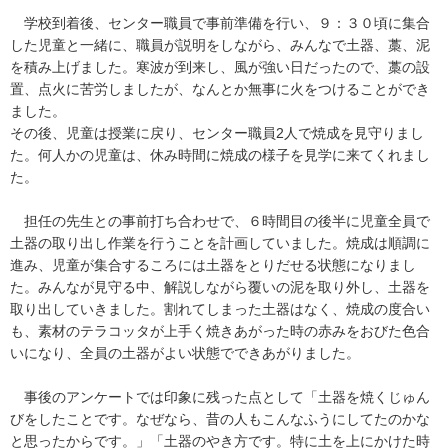
学校到着後、センター職員で事前準備を行い、９：３０頃に集合
した児童と一緒に、職員が説明をしながら、みんなで土器、藁、泥
を積み上げました。寒波が到来し、風が強い日だったので、藁の設
置、点火に苦労しましたが、なんとか無事に火をつけることができ
ました。
その後、児童は授業に戻り、センター職員2人で焼成を見守りまし
た。何人かの児童は、休み時間に焼成の様子を見学に来てくれまし
た。
担任の先生との事前打ち合わせで、６時間目の後半に児童全員で
土器の取り出し作業を行うことを計画していました。焼成は順調に
進み、児童が集合するころには土器をとりだせる状態になりまし
た。みんなが見守る中、解説しながら覆いの泥を取り外し、土器を
取り出していきました。割れてしまった土器はなく、焼成の度合い
も、素材のテラコッタが上手く焼きあがった時の赤みをおびた色合
いになり、全員の土器がよい状態でできあがりました。
事後のアンケートでは印象に残った点として「土器を焼くじゅん
びをしたことです。なぜなら、昔の人もこんなふうにしてたのかな
と思ったからです。」「土器のやき方です。特に土を上にかけた時