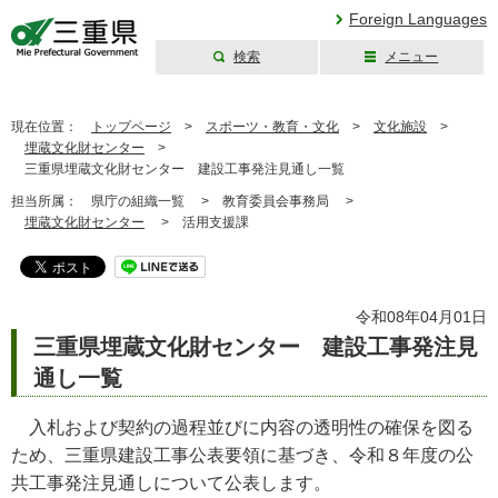
Foreign Languages
検索
メニュー
三重県公式ウェブ
サイト
現在位置：
トップページ
>
スポーツ・教育・文化
>
文化施設
>
埋蔵文化財センター
>
三重県埋蔵文化財センター 建設工事発注見通し一覧
担当所属：
県庁の組織一覧 >
教育委員会事務局 >
埋蔵文化財センター
>
活用支援課
令和08年04月01日
三重県埋蔵文化財センター 建設工事発注見
通し一覧
入札および契約の過程並びに内容の透明性の確保を図る
ため、三重県建設工事公表要領に基づき、令和８年度の公
共工事発注見通しについて公表します。