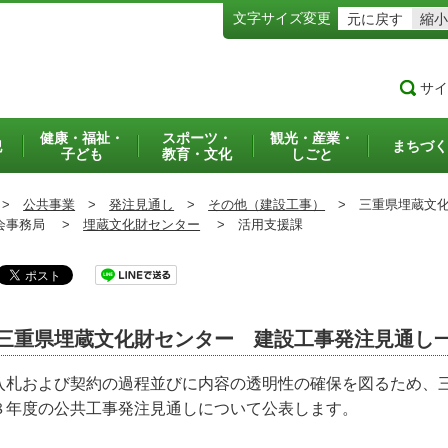
文字サイズ変更
元に戻す
縮小
サイ
健康・福祉・
スポーツ・
観光・産業・
犯
まちづく
子ども
教育・文化
しごと
>
公共事業
>
発注見通し
>
その他（建設工事）
>
三重県埋蔵文化
事務局 >
埋蔵文化財センター
>
活用支援課
三重県埋蔵文化財センター 建設工事発注見通し
札および契約の過程並びに内容の透明性の確保を図るため、
８年度の公共工事発注見通しについて公表します。