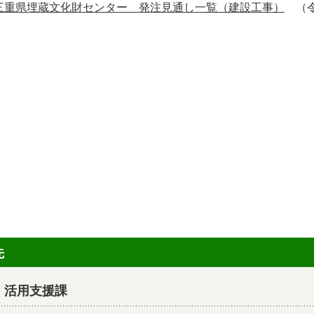
三重県埋蔵文化財センター 発注見通し一覧（建設工事）
（令
先
 活用支援課