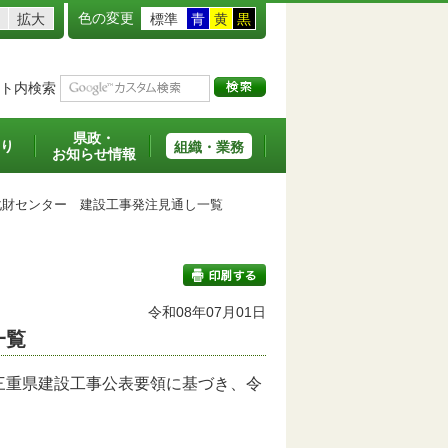
色の変更
拡大
標準
青
黄
黒
ト内検索
県政・
り
組織・業務
お知らせ情報
財センター 建設工事発注見通し一覧
令和08年07月01日
一覧
印刷する
三重県建設工事公表要領に基づき、令