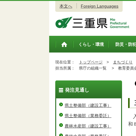
本文へ
Foreign Languages
三重県公式ウェブサイト
くらし・環境
防災・防
トップペ
ージ
現在位置：
トップページ
>
まちづくり
担当所属：
県庁の組織一覧 >
教育委員会
発注見通し
県土整備部（建設工事）
県土整備部（業務委託）
入
和
農林水産部（建設工事）