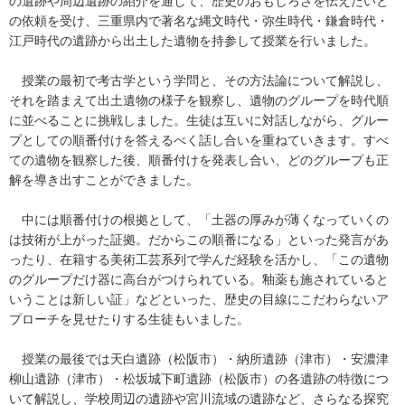
の遺跡や周辺遺跡の紹介を通して、歴史のおもしろさを伝えたいと
の依頼を受け、三重県内で著名な縄文時代・弥生時代・鎌倉時代・
江戸時代の遺跡から出土した遺物を持参して授業を行いました。
授業の最初で考古学という学問と、その方法論について解説し、
それを踏まえて出土遺物の様子を観察し、遺物のグループを時代順
に並べることに挑戦しました。生徒は互いに対話しながら、グルー
プとしての順番付けを答えるべく話し合いを重ねていきます。すべ
ての遺物を観察した後、順番付けを発表し合い、どのグループも正
解を導き出すことができました。
中には順番付けの根拠として、「土器の厚みが薄くなっていくの
は技術が上がった証拠。だからこの順番になる」といった発言があ
ったり、在籍する美術工芸系列で学んだ経験を活かし、「この遺物
のグループだけ器に高台がつけられている。釉薬も施されていると
いうことは新しい証」などといった、歴史の目線にこだわらないア
プローチを見せたりする生徒もいました。
授業の最後では天白遺跡（松阪市）・納所遺跡（津市）・安濃津
柳山遺跡（津市）・松坂城下町遺跡（松阪市）の各遺跡の特徴につ
いて解説し、学校周辺の遺跡や宮川流域の遺跡など、さらなる探究