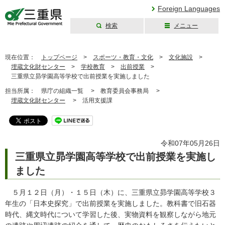
Foreign Languages
検索
メニュー
三重県公式ウェブ
サイト
現在位置：
トップページ
>
スポーツ・教育・文化
>
文化施設
>
埋蔵文化財センター
>
学校教育
>
出前授業
>
三重県立昴学園高等学校で出前授業を実施しました
担当所属：
県庁の組織一覧 >
教育委員会事務局 >
埋蔵文化財センター
>
活用支援課
令和07年05月26日
三重県立昴学園高等学校で出前授業を実施し
ました
５月１２日（月）・１５日（木）に、三重県立昴学園高等学校３
年生の「日本史探究」で出前授業を実施しました。教科書で旧石器
時代、縄文時代について学習した後、実物資料を観察しながら地元