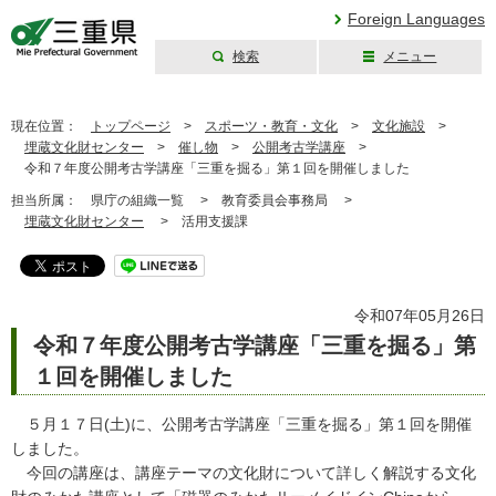
Foreign Languages
検索
メニュー
三重県公式ウェブ
サイト
現在位置：
トップページ
>
スポーツ・教育・文化
>
文化施設
>
埋蔵文化財センター
>
催し物
>
公開考古学講座
>
令和７年度公開考古学講座「三重を掘る」第１回を開催しました
担当所属：
県庁の組織一覧 >
教育委員会事務局 >
埋蔵文化財センター
>
活用支援課
令和07年05月26日
令和７年度公開考古学講座「三重を掘る」第
１回を開催しました
５月１７日(土)に、公開考古学講座「三重を掘る」第１回を開催
しました。
今回の講座は、講座テーマの文化財について詳しく解説する文化