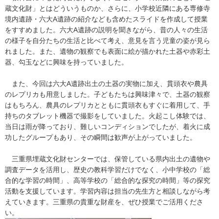
蔵文化財」とはどういうものか、さらに、小学校近隣にある専修寺
境内遺跡・六大A遺跡の紹介なども含めたスライドを作成して授業
をすすめました。六大A遺跡の説明を聞きながら、昔の人々の生活
の様子を自分たちの生活と比べて考え、意見を言う児童の姿が見ら
れました。また、遺物の観察でも表面に絵が描かれた土器や赤彩土
器、勾玉などに興味を持っていました。
また、今回は六大A遺跡出土の土器の実物に加え、貫頭衣や農具
のレプリカも用意しました。子どもたちは興味津々で、土器の観察
はもちろん、農具のレプリカとともに貫頭衣もすぐに着用して、手
持ちのタブレット機器で撮影をしていました。火起こし体験では、
当日は雨が降っており、難しいコンディションでしたが、着火に成
功したグループもあり、その瞬間は歓声が上がっていました。
三重県埋蔵文化財センターでは、保管している県内出土の遺物や
調査データを活用し、歴史の教科学習だけでなく、小中学校の「総
合的な学習の時間」、高等学校の「総合的な探究の時間」等の探究
活動を支援しています。学習内容は担当の先生方と相談しながら考
えていきます。三重県の貴重な財産を、ぜひ授業でご活用くださ
い。