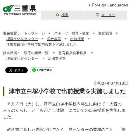
Foreign Languages
検索
メニュー
三重県公式ウェブ
サイト
現在位置：
トップページ
>
スポーツ・教育・文化
>
文化施設
>
埋蔵文化財センター
>
学校教育
>
出前授業
>
津市立白塚小学校で出前授業を実施しました
担当所属：
県庁の組織一覧 >
教育委員会事務局 >
埋蔵文化財センター
>
活用支援課
令和07年07月10日
津市立白塚小学校で出前授業を実施しました
６月３日（火）に、津市立白塚小学校６年生に向けて「大昔の
人々のくらし」と「火起こし体験」についての出前授業を実施しま
した。
教科書に即した内容だけでなく、当センターの業務のこと、「埋