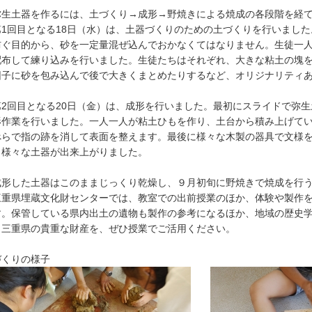
生土器を作るには、土づくり→成形→野焼きによる焼成の各段階を経
1回目となる18日（水）は、土器づくりのための土づくりを行いました
防ぐ目的から、砂を一定量混ぜ込んでおかなくてはなりません。生徒一
配布して練り込みを行いました。生徒たちはそれぞれ、大きな粘土の塊
団子に砂を包み込んで後で大きくまとめたりするなど、オリジナリティ
2回目となる20日（金）は、成形を行いました。最初にスライドで弥生
形作業を行いました。一人一人が粘土ひもを作り、土台から積み上げて
べらで指の跡を消して表面を整えます。最後に様々な木製の器具で文様
も様々な土器が出来上がりました。
形した土器はこのままじっくり乾燥し、９月初旬に野焼きで焼成を行
重県埋蔵文化財センターでは、教室での出前授業のほか、体験や製作を
す。保管している県内出土の遺物も製作の参考になるほか、地域の歴史
。三重県の貴重な財産を、ぜひ授業でご活用ください。
づくりの様子