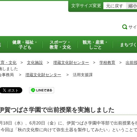
文字サイズ変更
元に戻す
縮小
サイ
健康・福祉・
スポーツ・
観光・産業・
犯
まちづく
子ども
教育・文化
しごと
教育・文化
>
文化施設
>
埋蔵文化財センター
>
学校教育
>
出前
施しました
事務局 >
埋蔵文化財センター
>
活用支援課
伊賀つばさ学園で出前授業を実施しました
月18日（水）、6月20日（金）に、伊賀つばさ学園中等部で出前授業
、今回は「秋の文化祭に向けて弥生土器を製作してみたい」ということ