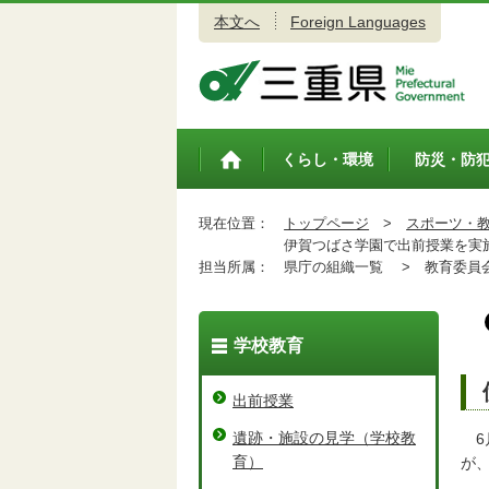
本文へ
Foreign Languages
三重県公式ウェブサイト
くらし・環境
防災・防
トップペ
ージ
現在位置：
トップページ
>
スポーツ・
伊賀つばさ学園で出前授業を実
担当所属：
県庁の組織一覧 >
教育委員会
学校教育
出前授業
遺跡・施設の見学（学校教
6
育）
が