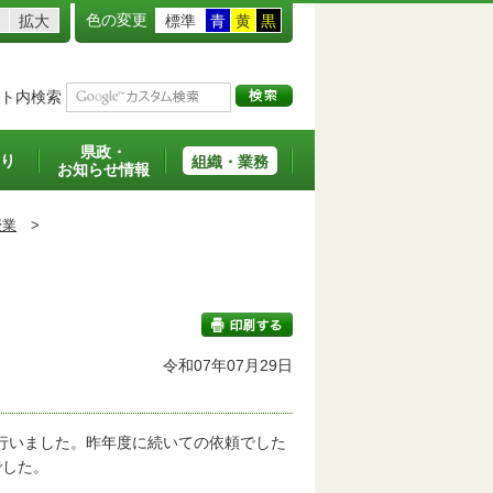
色の変更
拡大
標準
青
黄
黒
ト内検索
県政・
り
組織・業務
お知らせ情報
授業
>
令和07年07月29日
印刷する
を行いました。昨年度に続いての依頼でした
でした。