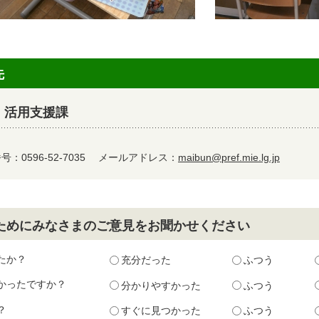
先
 活用支援課
：0596-52-7035
メールアドレス：
maibun@pref.mie.lg.jp
ためにみなさまのご意見をお聞かせください
たか？
充分だった
ふつう
かったですか？
分かりやすかった
ふつう
？
すぐに見つかった
ふつう