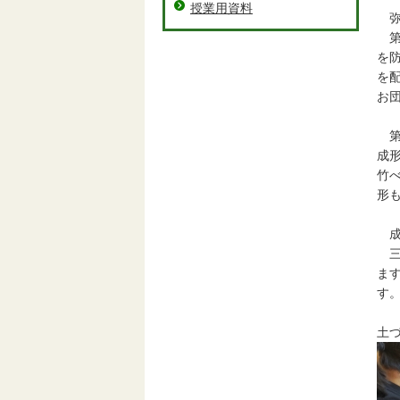
授業用資料
弥
第
を
を
お
第
成
竹
形
成
三
ま
す
土