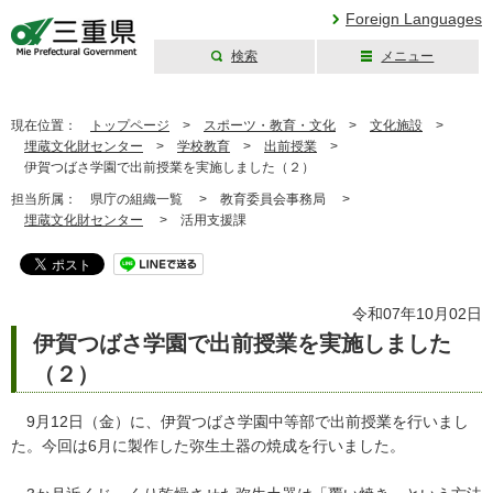
Foreign Languages
検索
メニュー
三重県公式ウェブ
サイト
現在位置：
トップページ
>
スポーツ・教育・文化
>
文化施設
>
埋蔵文化財センター
>
学校教育
>
出前授業
>
伊賀つばさ学園で出前授業を実施しました（２）
担当所属：
県庁の組織一覧 >
教育委員会事務局 >
埋蔵文化財センター
>
活用支援課
令和07年10月02日
伊賀つばさ学園で出前授業を実施しました
（２）
9月12日（金）に、伊賀つばさ学園中等部で出前授業を行いまし
た。今回は6月に製作した弥生土器の焼成を行いました。