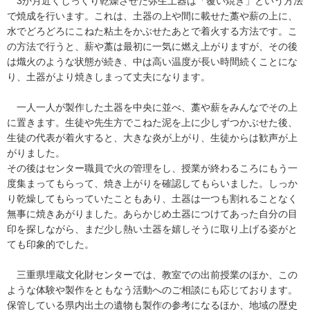
3か月近くじっくり乾燥させた弥生土器は「覆い焼き」という方法
で焼成を行います。これは、土器の上や間に載せた藁や薪の上に、
水でどろどろにこねた粘土をかぶせたあとで着火する方法です。こ
の方法で行うと、薪や藁は最初に一気に燃え上がりますが、その後
は熾火のような状態が続き、中は高い温度が長い時間続くことにな
り、土器がより焼きしまって丈夫になります。
一人一人が製作した土器を中央に並べ、藁や薪をみんなでその上
に置きます。生徒や先生方でこねた泥を上に少しずつかぶせた後、
生徒の代表が着火すると、大きな炎が上がり、生徒からは歓声が上
がりました。
その後はセンター職員で火の管理をし、授業が終わるころにもう一
度集まってもらって、焼き上がりを確認してもらいました。しっか
り乾燥してもらっていたこともあり、土器は一つも割れることなく
無事に焼きあがりました。あらかじめ土器につけてあった自分の目
印を探しながら、まだ少し熱い土器を嬉しそうに取り上げる姿がと
ても印象的でした。
三重県埋蔵文化財センターでは、教室での出前授業のほか、この
ような体験や製作をともなう活動へのご相談にも応じております。
保管している県内出土の遺物も製作の参考になるほか、地域の歴史