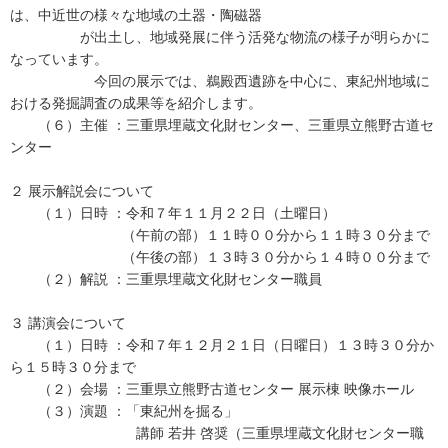
は、中近世の様々な地域の土器・陶磁器
が出土し、地域発展に伴う活発な物流の様子が明らかに
なっています。
今回の展示では、鵜殿西遺跡を中心に、東紀州地域に
おける発掘調査の成果等を紹介します。
（６）主催 ：三重県埋蔵文化財センター、三重県立熊野古道セ
ンター
２ 展示解説会について
（１）日時 ：令和７年１１月２２日（土曜日）
（午前の部）１１時００分から１１時３０分まで
（午後の部）１３時３０分から１４時００分まで
（２）解説 ：三重県埋蔵文化財センター職員
３ 講演会について
（１）日時 ：令和７年１２月２１日（日曜日）１３時３０分か
ら１５時３０分まで
（２）会場 ：三重県立熊野古道センター 展示棟 映像ホール
（３）演題 ：「東紀州を掘る」
講師 若井 啓奨（三重県埋蔵文化財センター職