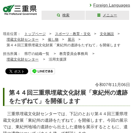
Foreign Languages
検索
メニュー
三重県公式ウェブ
サイト
現在位置：
トップページ
>
スポーツ・教育・文化
>
文化施設
>
埋蔵文化財センター
>
催し物
>
展示
>
第４４回三重県埋蔵文化財展「東紀州の遺跡をたずねて」を開催します
担当所属：
県庁の組織一覧 >
教育委員会事務局 >
埋蔵文化財センター
>
活用支援課
令和07年11月06日
第４４回三重県埋蔵文化財展「東紀州の遺跡
をたずねて」を開催します
三重県埋蔵文化財センターでは、下記のとおり第４４回三重県埋
蔵文化財展「東紀州の遺跡をたずねて」を開催します。今回の展示
では、東紀州地域の遺跡から出土した遺物を展示するとともに、遺