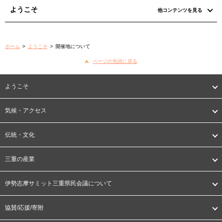
ようこそ
他コンテンツを見る
ホーム
>
ようこそ
>
開催地について
ページの先頭に戻る
ようこそ
気候・アクセス
伝統・文化
三重の産業
伊勢志摩サミット三重県民会議について
協賛/応援/寄附