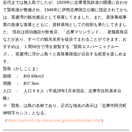
近代までは無人島でしたが、1929年に志摩電気鉄道の開通に合わせ
て賢島港が整備され、1946年に伊勢志摩国立公園に指定されてから
は、英虞湾の観光拠点として発展してきました。また、真珠養殖事
業の急速な進展とともに、資材基地としての役割も果たしてきまし
た。 現在は宿泊施設や飲食店、「志摩マリンランド」、老舗真珠店
などがあり、すべての観光名所を徒歩でまわることができます。お
すすめは、１周50分で湾を遊覧する「賢島エスパーニャクルー
ズ」。英虞湾に浮かぶ島々と真珠養殖筏が点在する絶景を楽しめま
す。
賢島（かしこじま）
面積 ： 約0.68km
2
周囲 ： 約7.3km
人口 ： 人口９８人（平成28年1月末現在。志摩市住民基本台
帳）
※「賢島」は島の名称であり、正式な地名の表示は「志摩市阿児町
神明字カシコ」となる。
（
https://summit.city.shima.mie.jp/about/kashiko.html
）