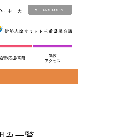
小
・
中
・
大
Japanese
English
French
German
Italian
気候
協賛/応援/寄附
アクセス
組み一覧