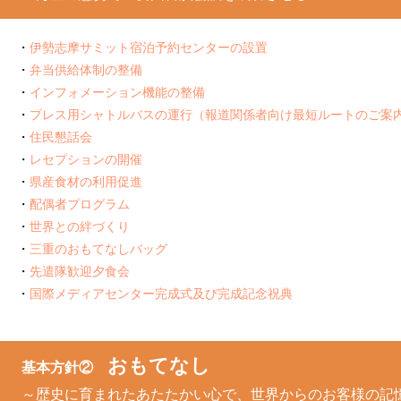
伊勢志摩サミット宿泊予約センターの設置
弁当供給体制の整備
インフォメーション機能の整備
プレス用シャトルバスの運行（報道関係者向け最短ルートのご案
住民懇話会
レセプションの開催
県産食材の利用促進
配偶者プログラム
世界との絆づくり
三重のおもてなしバッグ
先遣隊歓迎夕食会
国際メディアセンター完成式及び完成記念祝典
おもてなし
基本方針②
～歴史に育まれたあたたかい心で、世界からのお客様の記