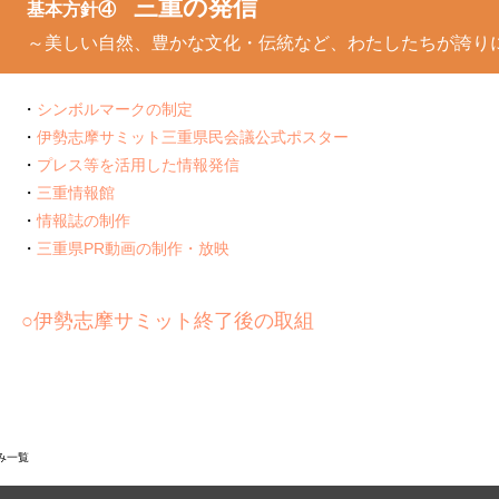
三重の発信
基本方針④
～美しい自然、豊かな文化・伝統など、わたしたちが誇り
シンボルマークの制定
伊勢志摩サミット三重県民会議公式ポスター
プレス等を活用した情報発信
三重情報館
情報誌の制作
三重県PR動画の制作・放映
○伊勢志摩サミット終了後の取組
み一覧