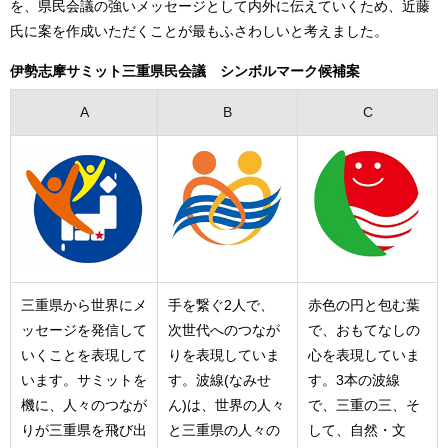
を、県民会議の強いメッセージとして内外に伝えていくため、近藤
氏に案を作成いただくことが最もふさわしいと考えました。
伊勢志摩サミット三重県民会議 シンボルマーク候補案
A
B
C
三重県から世界にメ
手を繋ぐ2人で、
赤色の円と包む葉
ッセージを発信して
次世代へのつなが
で、おもてなしの
いくことを表現して
りを表現していま
心を表現していま
います。サミットを
す。波線(なみせ
す。3本の波線
機に、人々のつなが
ん)は、世界の人々
で、三重の三、そ
りが三重県を飛び出
と三重県の人々の
して、自然・文