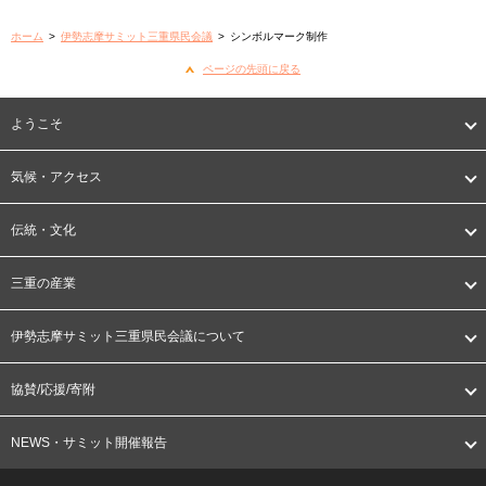
ホーム
>
伊勢志摩サミット三重県民会議
>
シンボルマーク制作
ページの先頭に戻る
ようこそ
気候・アクセス
伝統・文化
三重の産業
伊勢志摩サミット三重県民会議について
協賛/応援/寄附
NEWS・サミット開催報告