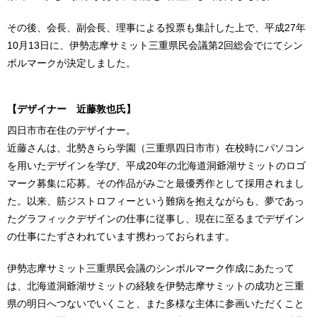
その後、会長、副会長、理事による投票も集計した上で、平成27年
10月13日に、伊勢志摩サミット三重県民会議第2回総会でにてシン
ボルマークが決定しました。
【デザイナー 近藤敦也氏】
四日市市在住のデザイナー。
近藤さんは、北勢きらら学園（三重県四日市市）在校時にパソコン
を用いたデザインを学び、平成20年の北海道洞爺湖サミットのロゴ
マーク募集に応募。その作品がみごと最優秀作として採用されまし
た。以来、筋ジストロフィーという難病を抱えながらも、夢であっ
たグラフィックデザインの仕事に従事し、現在に至るまでデザイン
の仕事にたずさわれています携わっておられます。
伊勢志摩サミット三重県民会議のシンボルマーク作成にあたって
は、北海道洞爺湖サミットの経験を伊勢志摩サミットの成功と三重
県の明日へつないでいくこと、また多様な主体に参画いただくこと