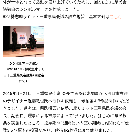
体が一体となって活動を盛り上げていくために、国とは別に県民会
議独自のシンボルマークを作成しました。
※伊勢志摩サミット三重県民会議の設立趣旨、基本方針は
こちら
シンボルマーク決定
（H27.10.13／伊勢志摩サミ
ット三重県民会議第2回総会
にて）
2015年8月21日、三重県民会議 会長である鈴木知事から四日市在住
のデザイナー近藤敦也氏へ制作を依頼し、候補案を3作品制作いただ
きました。選考は、県民投票と伊勢志摩サミット三重県民会議の会
長、副会長、理事による投票によって行いました。はじめに県民投
票を実施したところ、投票期間1週間という短い期間にも関わらず総
数3,577票もの投票があり、候補を2作品にまで絞りました。