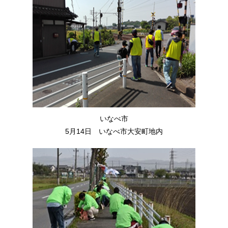
いなべ市
5月14日 いなべ市大安町地内