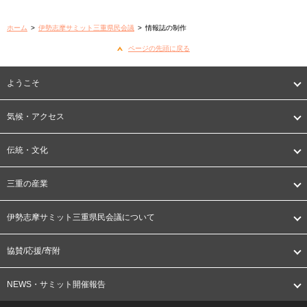
ホーム
>
伊勢志摩サミット三重県民会議
>
情報誌の制作
ページの先頭に戻る
ようこそ
気候・アクセス
伝統・文化
三重の産業
伊勢志摩サミット三重県民会議について
協賛/応援/寄附
NEWS・サミット開催報告