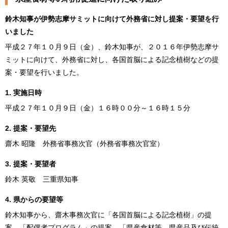
鈴木知事が伊勢志摩サミットに向けて外務省に対し提案・要望を行
いました
平成２７年１０月９日（金）、鈴木知事が、２０１６年伊勢志摩サ
ミットに向けて、外務省に対し、各国首脳による記念植樹などの提
案・要望を行いました。
1. 実施日時
平成２７年１０月９日（金）１６時００分～１６時１５分
2. 提案・要望先
齋木 昭隆 外務省事務次官（外務省事務次官室）
3. 提案・要望者
鈴木 英敬 三重県知事
4. 県からの要望等
鈴木知事から、齋木事務次官に「各国首脳による記念植樹」の提
案、「配偶者プログラム」の提案、「県産食材等、県産品及び伝統