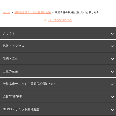
ホーム
>
伊勢志摩サミット三重県民会議
>
県産食材の利用促進に向けた取り組み
ページの先頭に戻る
ようこそ
気候・アクセス
伝統・文化
三重の産業
伊勢志摩サミット三重県民会議について
協賛/応援/寄附
NEWS・サミット開催報告