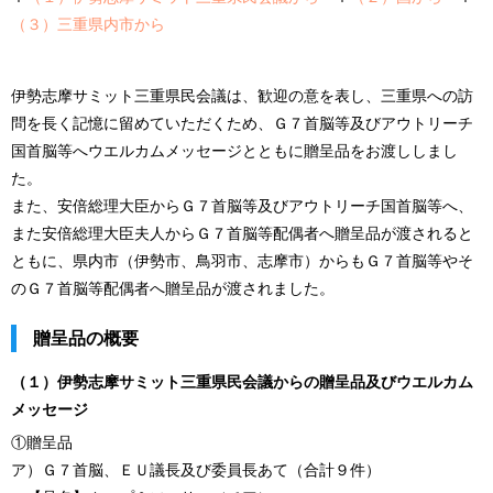
（３）三重県内市から
伊勢志摩サミット三重県民会議は、歓迎の意を表し、三重県への訪
問を長く記憶に留めていただくため、Ｇ７首脳等及びアウトリーチ
国首脳等へウエルカムメッセージとともに贈呈品をお渡ししまし
た。
また、安倍総理大臣からＧ７首脳等及びアウトリーチ国首脳等へ、
また安倍総理大臣夫人からＧ７首脳等配偶者へ贈呈品が渡されると
ともに、県内市（伊勢市、鳥羽市、志摩市）からもＧ７首脳等やそ
のＧ７首脳等配偶者へ贈呈品が渡されました。
贈呈品の概要
（１）伊勢志摩サミット三重県民会議からの贈呈品及びウエルカム
メッセージ
①贈呈品
ア）Ｇ７首脳、ＥＵ議長及び委員長あて（合計９件）