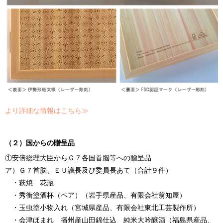
より詳細な情報はこちら≫
（２）国からの贈呈品
①安倍総理大臣からＧ７各国首脳等への贈呈品
ア）Ｇ７首脳、ＥＵ議長及び委員長あて（合計９件）
・萩焼 花瓶
・秀衡塗酒杯（ペア）（岩手県産品、有限会社翁知屋）
・玉虫塗小物入れ（宮城県産品、有限会社東北工芸製作所）
・会津ほまれ 播州産山田錦仕込 純米大吟醸酒（福島県産品、