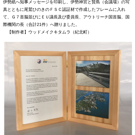
伊勢紙へ知事メッセージを印刷し、伊勢神宮と賢島（会議場）の写
真とともに尾鷲ひのきのＦＳＣ認証材で作成したフレームに入れ
て、Ｇ７首脳並びにＥＵ議長及び委員長、アウトリーチ国首脳、国
際機関の長（合計21件）へ贈りました。
【制作者】ウッドメイクキタムラ（紀北町）