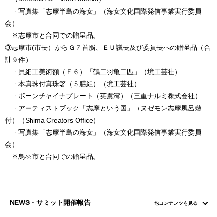
・写真集「志摩半島の海女」（海女文化国際発信事業実行委員
会）
※志摩市と合同での贈呈品。
③志摩市(市長）からＧ７首脳、ＥＵ議長及び委員長への贈呈品（合
計９件）
・貝細工美術額（Ｆ６）「鶴二羽亀二匹」（境工芸社）
・本真珠付真珠箸（５膳組）（境工芸社）
・ボーンチャイナプレート（英虞湾）（三重ナルミ株式会社）
・アーティストブック「志摩という国」（ヌゼモン志摩風呂敷
付）（Shima Creators Office）
・写真集「志摩半島の海女」（海女文化国際発信事業実行委員
会）
※鳥羽市と合同での贈呈品。
NEWS・サミット開催報告
他コンテンツを見る