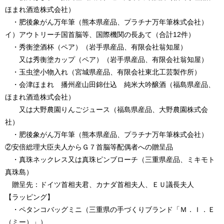
ほまれ酒造株式会社）
・肥後象がん万年筆（熊本県産品、プラチナ万年筆株式会社）
イ）アウトリーチ国首脳等、国際機関の長あて（合計12件）
・秀衡塗酒杯（ペア）（岩手県産品、有限会社翁知屋）
又は秀衡塗カップ（ペア）（岩手県産品、有限会社翁知屋）
・玉虫塗小物入れ（宮城県産品、有限会社東北工芸製作所）
・会津ほまれ 播州産山田錦仕込 純米大吟醸酒（福島県産品、
ほまれ酒造株式会社）
又は大野農園りんごジュース（福島県産品、大野農園株式会
社）
・肥後象がん万年筆（熊本県産品、プラチナ万年筆株式会社）
②安倍総理大臣夫人からＧ７首脳等配偶者への贈呈品
・真珠ネックレス又は真珠ピンブローチ（三重県産品、ミキモト
真珠島）
贈呈先：ドイツ首相夫君、カナダ首相夫人、ＥＵ議長夫人
【ラッピング】
・ペタンコバッグミニ（三重県の手づくりブランド「Ｍ．Ｉ．Ｅ
（ミー）」）