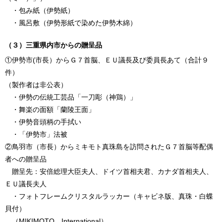
・包み紙（伊勢紙）
・風呂敷（伊勢形紙で染めた伊勢木綿）
（３）三重県内市からの贈呈品
①伊勢市(市長）からＧ７首脳、ＥＵ議長及び委員長あて（合計９
件）
（製作者は非公表）
・伊勢の伝統工芸品「一刀彫（神鶏）」
・舞楽の面額「蘭陵王面」
・伊勢音頭柄の手拭い
・「伊勢市」法被
②鳥羽市（市長）からミキモト真珠島を訪問されたＧ７首脳等配偶
者への贈呈品
贈呈先：安倍総理大臣夫人、ドイツ首相夫君、カナダ首相夫人、
ＥＵ議長夫人
・フォトフレームクリスタルラッカー（キャビネ版、真珠・白蝶
貝付）
（MIKIMOTO International）