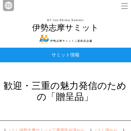
G7 Ise-Shima Summit
伊勢志摩サミット
サミット情報
歓迎・三重の魅力発信のため
の「贈呈品」
ｌ
（１）伊勢志摩サミット三重県民会議から
ｌ
（２）国から
ｌ