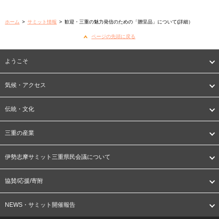
ホーム
>
サミット情報
>
歓迎・三重の魅力発信のための「贈呈品」について(詳細）
ページの先頭に戻る
ようこそ
気候・アクセス
伝統・文化
三重の産業
伊勢志摩サミット三重県民会議について
協賛/応援/寄附
NEWS・サミット開催報告