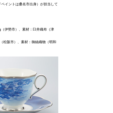
ドペイントは桑名市出身）が担当して
ing（伊勢市）、素材：臼井織布（津
ー（松阪市）、素材：御絲織物（明和