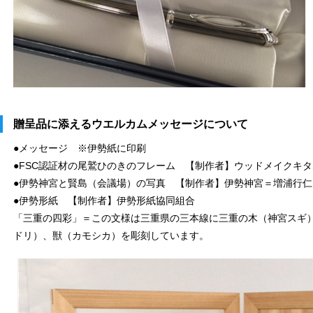
贈呈品に添えるウエルカムメッセージについて
●メッセージ ※伊勢紙に印刷
●FSC認証材の尾鷲ひのきのフレーム 【制作者】ウッドメイクキ
●伊勢神宮と賢島（会議場）の写真 【制作者】伊勢神宮＝増浦行
●伊勢形紙 【制作者】伊勢形紙協同組合
「三重の四彩」＝この文様は三重県の三本線に三重の木（神宮スギ
ドリ）、獣（カモシカ）を彫刻しています。