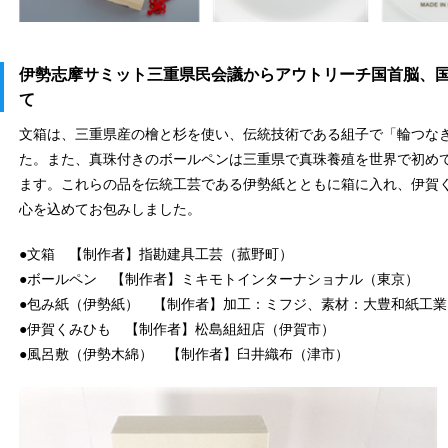
伊勢志摩サミット三重県民会議からアウトリーチ国首脳、
て
文箱は、三重県産の檜と杉を使い、伝統技術である組子で「輪つな
た。また、真珠付きのボールペンは三重県で真珠養殖を世界で初め
ます。これらの品を伝統工芸である伊勢紙とともに箱に入れ、伊賀
心を込めてお包みしました。
●文箱 【制作者】指勘建具工芸（菰野町）
●ボールペン 【制作者】ミキモトインターナショナル（東京）
●包み紙（伊勢紙） 【制作者】加工：ミフジ、素材：大豊和紙工業
●伊賀くみひも 【制作者】松島組紐店（伊賀市）
●風呂敷（伊勢木綿） 【制作者】臼井織布（津市）