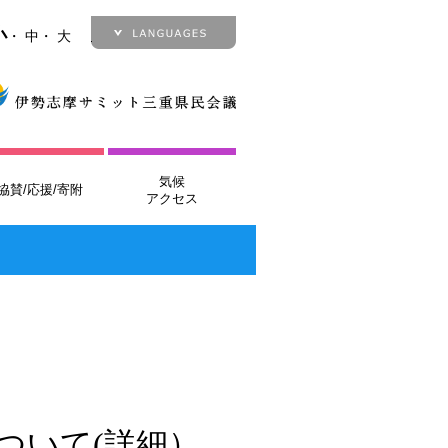
小
・
中
・
大
Japanese
English
French
German
Italian
気候
協賛/応援/寄附
アクセス
ついて(詳細）