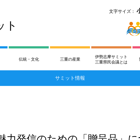
文字サイズ：
ット
伊勢志摩サミット
伝統・文化
三重の産業
三重県民会議とは
サミット情報
魅力発信のための「贈呈品」に