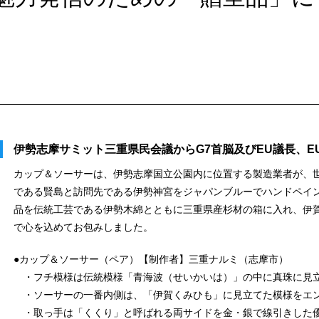
伊勢志摩サミット三重県民会議からG7首脳及びEU議長、E
カップ＆ソーサーは、伊勢志摩国立公園内に位置する製造業者が、
である賢島と訪問先である伊勢神宮をジャパンブルーでハンドペイン
品を伝統工芸である伊勢木綿とともに三重県産杉材の箱に入れ、伊
で心を込めてお包みしました。
●カップ＆ソーサー（ペア）【制作者】三重ナルミ（志摩市）
・フチ模様は伝統模様「青海波（せいかいは）」の中に真珠に見
・ソーサーの一番内側は、「伊賀くみひも」に見立てた模様をエ
・取っ手は「くくり」と呼ばれる両サイドを金・銀で線引きした