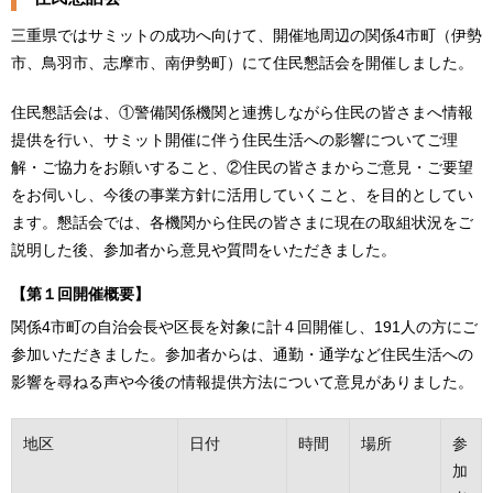
三重県ではサミットの成功へ向けて、開催地周辺の関係4市町（伊勢
市、鳥羽市、志摩市、南伊勢町）にて住民懇話会を開催しました。
住民懇話会は、①警備関係機関と連携しながら住民の皆さまへ情報
提供を行い、サミット開催に伴う住民生活への影響についてご理
解・ご協力をお願いすること、②住民の皆さまからご意見・ご要望
をお伺いし、今後の事業方針に活用していくこと、を目的としてい
ます。懇話会では、各機関から住民の皆さまに現在の取組状況をご
説明した後、参加者から意見や質問をいただきました。
【第１回開催概要】
関係4市町の自治会長や区長を対象に計４回開催し、191人の方にご
参加いただきました。参加者からは、通勤・通学など住民生活への
影響を尋ねる声や今後の情報提供方法について意見がありました。
地区
日付
時間
場所
参
加