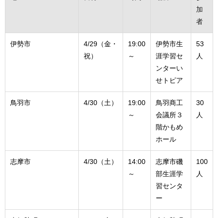
加
者
伊勢市
4/29（金・
19:00
伊勢市生
53
祝）
～
涯学習セ
人
ンターい
せトピア
鳥羽市
4/30（土）
19:00
鳥羽商工
30
～
会議所３
人
階かもめ
ホール
志摩市
4/30（土）
14:00
志摩市磯
100
～
部生涯学
人
習センタ
ー