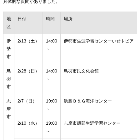
具体的な質問がありました。
地
日付
時間
場所
区
伊
2/13（土）
14:00
伊勢市生涯学習センターいせトピア
勢
～
市
鳥
2/28（日）
14:00
鳥羽市民文化会館
羽
～
市
志
2/7（日）
19:00
浜島Ｂ＆Ｇ海洋センター
摩
～
市
2/10（水）
19:00
志摩市磯部生涯学習センター
～