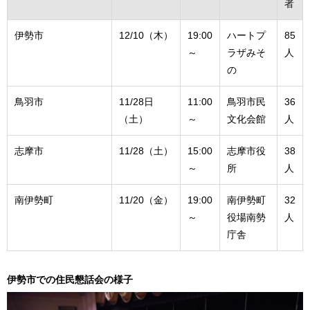
者
伊勢市
12/10（木）
19:00
ハートプ
85
～
ラザみそ
人
の
鳥羽市
11/28日
11:00
鳥羽市民
36
（土）
～
文化会館
人
志摩市
11/28（土）
15:00
志摩市役
38
～
所
人
南伊勢町
11/20（金）
19:00
南伊勢町
32
～
役場南勢
人
庁舎
伊勢市での住民懇話会の様子