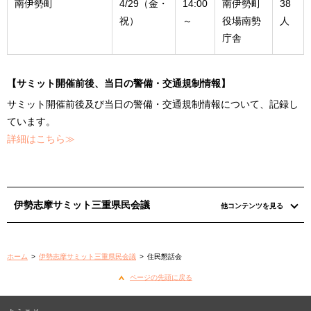
南伊勢町
4/29（金・
14:00
南伊勢町
38
祝）
～
役場南勢
人
庁舎
【サミット開催前後、当日の警備・交通規制情報】
サミット開催前後及び当日の警備・交通規制情報について、記録し
ています。
詳細はこちら≫
伊勢志摩サミット三重県民会議
他コンテンツを見る
ホーム
>
伊勢志摩サミット三重県民会議
>
住民懇話会
ページの先頭に戻る