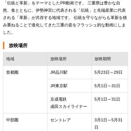
「伝統と革新」をテーマとしたPR動画です。 三重県は豊かな自
然、食とともに、伊勢神宮に代表される「伝統」と先端産業に代表
される「革新」が共存する地域です。 伝統を守りながらも革新を積
み重ねることで進化してきた三重の姿をフラッシュ的な動画にしま
した。
放映場所
地域
放映場所
放映期間
首都圏
JR品川駅
5月23日～29日
JR東京駅
5月1日～31日
京成電鉄
5月1日～31日
成田スカイライナー
中部圏
セントレア
3月1日～5月31
日