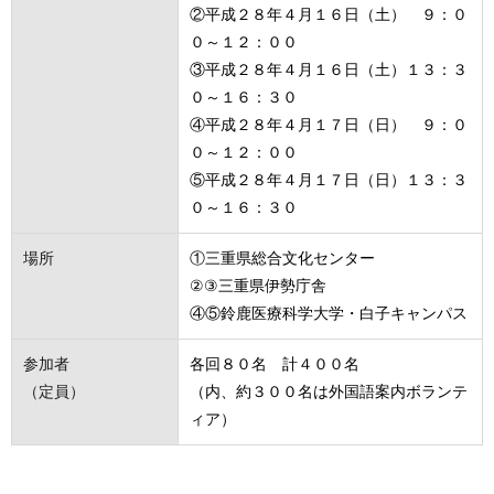
②平成２８年４月１６日（土） ９：０
０～１２：００
③平成２８年４月１６日（土）１３：３
０～１６：３０
④平成２８年４月１７日（日） ９：０
０～１２：００
⑤平成２８年４月１７日（日）１３：３
０～１６：３０
場所
①三重県総合文化センター
②③三重県伊勢庁舎
④⑤鈴鹿医療科学大学・白子キャンパス
参加者
各回８０名 計４００名
（定員）
（内、約３００名は外国語案内ボランテ
ィア）