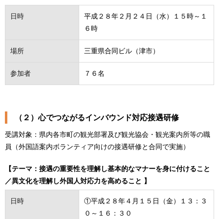
日時
平成２８年２月２４日（水）１５時～１
６時
場所
三重県合同ビル（津市）
参加者
７６名
（２）心でつながるインバウンド対応接遇研修
受講対象：県内各市町の観光部署及び観光協会・観光案内所等の職
員（外国語案内ボランティア向けの接遇研修と合同で実施）
【テーマ：接遇の重要性を理解し基本的なマナーを身に付けること
／異文化を理解し外国人対応力を高めること 】
日時
①平成２８年４月１５日（金）１３：３
０～１６：３０