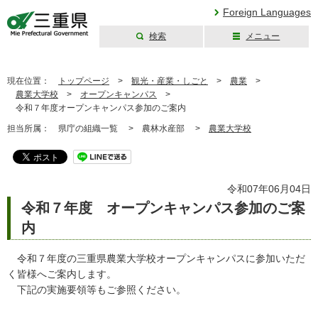
Foreign Languages
検索
メニュー
三重県公式ウェブ
サイト
現在位置：
トップページ
>
観光・産業・しごと
>
農業
>
農業大学校
>
オープンキャンパス
>
令和７年度オープンキャンパス参加のご案内
担当所属：
県庁の組織一覧 >
農林水産部 >
農業大学校
令和07年06月04日
令和７年度 オープンキャンパス参加のご案
内
令和７年度の三重県農業大学校オープンキャンパスに参加いただ
く皆様へご案内します。
下記の実施要領等もご参照ください。