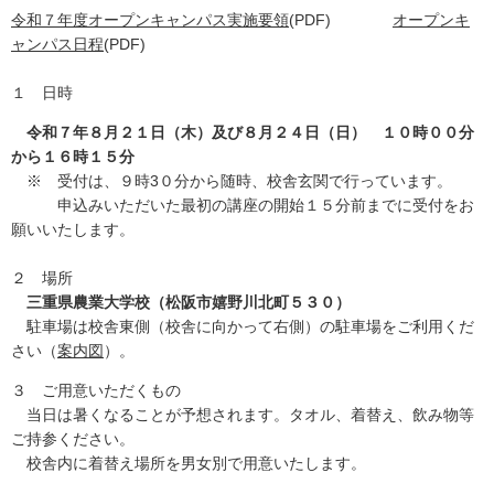
令和７年度オープンキャンパス実施要領
(PDF)
オープンキ
ャンパス日程
(PDF)
１ 日時
令和７年８月２１日（木）及び８月２４日（日） １０時００分
から１６時１５分
※ 受付は、９時3０分から随時、校舎玄関で行っています。
申込みいただいた最初の講座の開始１５分前までに受付をお
願いいたします。
２ 場所
三重県農業大学校（松阪市嬉野川北町５３０）
駐車場は校舎東側（校舎に向かって右側）の駐車場をご利用くだ
さい（
案内図
）。
３ ご用意いただくもの
当日は暑くなることが予想されます。タオル、着替え、飲み物等
ご持参ください。
校舎内に着替え場所を男女別で用意いたします。