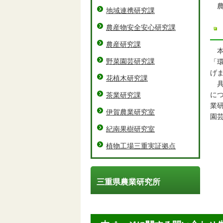
農
地域連携研究課
農産物安全安心研究課
農産研究課
本
野菜園芸研究課
「
げ
花植木研究課
具
に
茶業研究課
業
伊賀農業研究室
園
紀南果樹研究室
植物工場三重実証拠点
三重県農業研究所