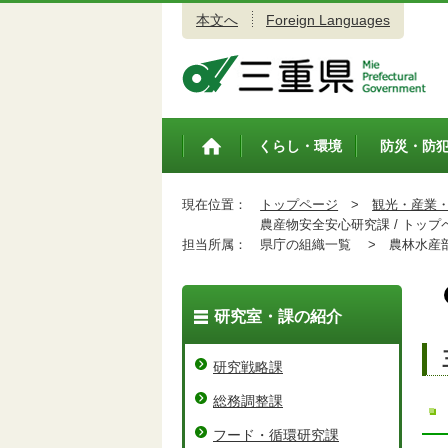
本文へ
Foreign Languages
三重県公式ウェブサイト
くらし・環境
防災・防
トップペ
ージ
現在位置：
トップページ
>
観光・産業
農産物安全安心研究課 / トップ
担当所属：
県庁の組織一覧 >
農林水産
研究室・課の紹介
研究戦略課
総務調整課
フード・循環研究課