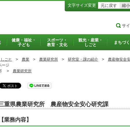
文字サイズ変更
元に戻す
縮小
サイ
健康・福祉・
スポーツ・
観光・産業・
犯
まちづく
子ども
教育・文化
しごと
・しごと
>
農業
>
農業研究所
>
研究室・課の紹介
>
農産物安全
ページ
部 >
農業研究所
三重県農業研究所 農産物安全安心研究課
【業務内容】