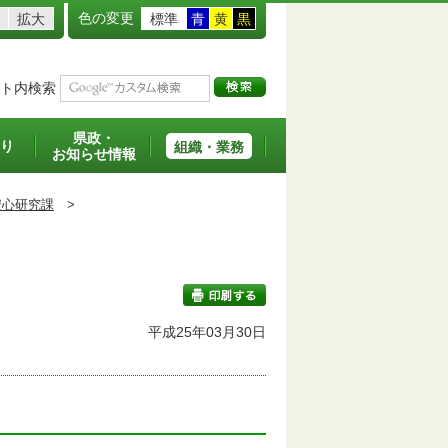
色の変更
拡大
標準
青
黄
黒
ト内検索
県政・
り
組織・業務
お知らせ情報
安心研究課
>
平成25年03月30日
印刷する