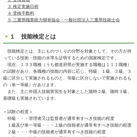
３ 検定実施日程
４ 受検手数料
５ 三重県職業能力開発協会・一般社団法人三重県技能士会
１ 技能検定とは
技能検定とは、主にものづくりの分野を対象として、その方が持
っている技術・技能の水準を証明するための国家検定です。
現在、１３３職種（うち都道府県が実施する職種は１１１職種）
の試験があり、各職種の技能の内容に応じ、特級、１級、２級、３
級に区分して実施されるものと、等級に区分しないで実施されるも
の（単一等級）があります。
また、主に外国人技能実習生を対象とした随時２級、随時３級、
基礎級も実施されています。
＜試験の程度＞
特級・・・管理者又は監督者が通常有すべき技能の程度
１級及び単一等級・・・上級の技能者が通常有すべき技能の程度
２級・・・中級の技能者が通常有すべき技能の程度