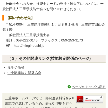
技能士会への入会、技能士カードの発行・紛失等については、一
般社団法人三重県技能士会へお問い合わせください。
【問い合わせ先】
〒514-0004 三重県津市栄町１丁目８９１番地 三重県吉田山会
館１階
一般社団法人三重県技能士会
電話：059-222-3145 ファックス：059-253-3173
HP：
http://mieginoushi.jp
（３）その他関連リンク(技能検定関係のページ)
厚生労働省
中央職業能力開発協会
ページのトップへ戻る
三重県ホームページでは一部関連資料等をpdf
形式で作成しているため、表示や印刷を行う