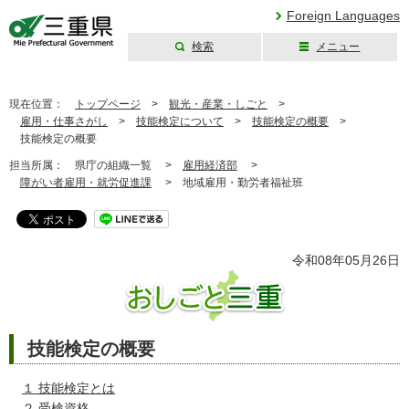
Foreign Languages
検索
メニュー
三重県公式ウェブ
サイト
現在位置：
トップページ
>
観光・産業・しごと
>
雇用・仕事さがし
>
技能検定について
>
技能検定の概要
>
技能検定の概要
担当所属：
県庁の組織一覧 >
雇用経済部
>
障がい者雇用・就労促進課
>
地域雇用・勤労者福祉班
令和08年05月26日
技能検定の概要
１ 技能検定とは
２ 受検資格