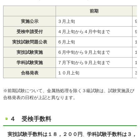
前期
実施公示
３月上旬
９
受検申請受付
４月上旬から４月中旬まで
９
実技試験問題公表
６月上旬
１
実技試験実施
６月中旬から９月上旬まで
１
学科試験実施
７月下旬から９月上旬まで
１
合格発表
１０月上旬
３
※前期試験について、金属熱処理を除く３級試験は、試験実施及び
合格発表の日程が上記と異なります。
４ 受検手数料
実技試験手数料は１８，２００円
学科試験手数料は３，
、