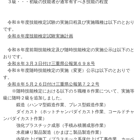
３級・・・初級の技能者が通常有すべき技能の程度
令和８年度技能検定試験の実施日程及び実施職種は以下のとおり
です。
令和８年度技能検定試験実施計画
令和８年度前期技能検定及び随時技能検定の実施公示は以下のと
おりです。
令和８年３月３日付け三重県公報第６９８号
令和８年度随時技能検定の実施（変更）公示は以下のとおりで
す。
令和８年５月２６日付け三重県公報第７２２号
※随時技能検定における以下の５職種８作業について、実施等
級に随時２級を追加しました。
鍛造（ハンマ型鍛造作業、プレス型鍛造作業）
ダイカスト（ホットチャンバダイカスト作業、コールドチャ
ンバダイカスト作業）
強化プラスチック成形（手積み積層成形作業）
水産練り製品製造（かまぼこ製品製造作業）
内装仕上げ施工（プラスチック系床仕上げ工事作業、カーペ