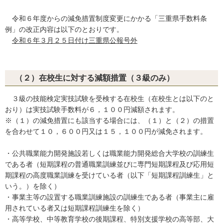
令和６年度からの減免措置制度変更にかかる「三重県手数料条
例」の改正内容は以下のとおりです。
令和６年３月２５日付け三重県公報号外
（２）在校生に対する減額措置（３級のみ）
３級の技能検定実技試験を受検する在校生（在校生とは以下のと
おり）は実技試験手数料が６，１００円減額されます。
※（１）の減免措置にも該当する場合には、（１）と（２）の措置
を合わせて１０，６００円又は１５，１００円が減免されます。
・公共職業能力開発施設若しくは職業能力開発総合大学校の訓練生
である者（短期課程の普通職業訓練並びに専門短期課程及び応用短
期課程の高度職業訓練を受けている者（以下「短期課程訓練生」と
いう。）を除く）
・事業主等の設置する職業訓練施設の訓練生である者（事業主に雇
用されている者又は短期課程訓練生を除く）
・高等学校、中等教育学校の後期課程、特別支援学校の高等部、大