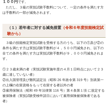
１００円
です。
ただし、３級の実技試験手数料について、一定の条件を満たす方
は手数料の一部が減免されます。
（１）若年者に対する減免措置
（令和６年度技能検定試
験から）
３級の技能検定実技試験を受検する方のうち、以下の①及び②の
条件を満たす方は実技試験手数料が４，５００円減免され、以下の
全ての条件を満たす方は実技試験手数料が９，０００円減免されま
す。
①２３歳未満の者（実技試験実施年度の４月１日時点において２３
歳に達していない者）
②出入国管理及び難民認定法（昭和 26 年政令第 319 号）別表第一
の上欄の在留資格をもって在留する者以外の者
③雇用保険法（昭和 49 年法律第 116 号）第４条第１項 に規定する
被保険者（実技試験受検申請日において雇用保険被保険者である
者）