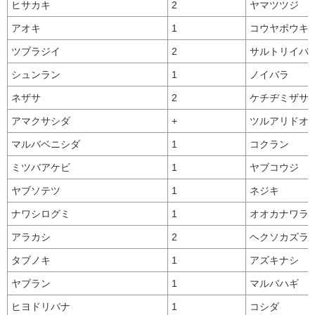
ヒサカキ
2
ヤマツツジ
アオキ
1
コウヤボウキ
ツブラジイ
2
サルトリイバ
シュンラン
1
ノイバラ
ネザサ
2
ケチヂミザサ
アマクサシダ
+
ツルアリドオ
マルバベニシダ
1
コクラン
ミツバアケビ
1
ヤブコウジ
ヤブソテツ
1
ネジキ
ナワシログミ
1
オオカナワラ
アラカシ
2
ヘクソカズラ
タブノキ
1
アズキナシ
ヤブラン
1
マルバハギ
ヒヨドリバナ
1
コシダ