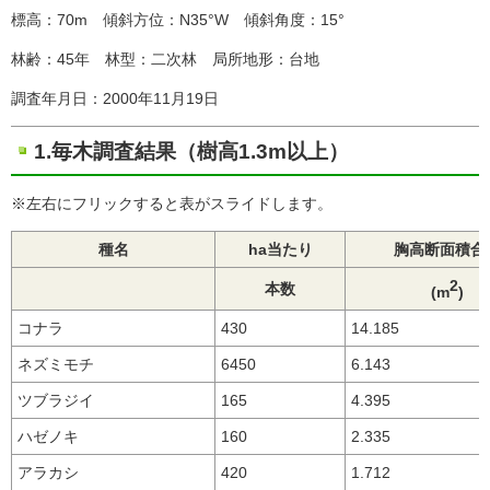
標高：70m 傾斜方位：N35°W 傾斜角度：15°
林齢：45年 林型：二次林 局所地形：台地
調査年月日：2000年11月19日
1.毎木調査結果（樹高1.3m以上）
※左右にフリックすると表がスライドします。
種名
ha当たり
胸高断面積合
2
本数
(m
)
コナラ
430
14.185
ネズミモチ
6450
6.143
ツブラジイ
165
4.395
ハゼノキ
160
2.335
アラカシ
420
1.712