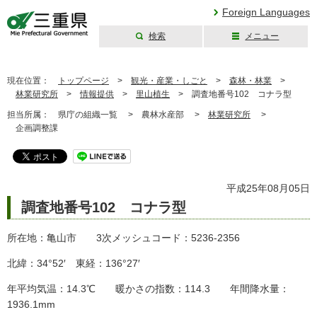
Foreign Languages
検索
メニュー
三重県公式ウェブ
サイト
現在位置：
トップページ
>
観光・産業・しごと
>
森林・林業
>
林業研究所
>
情報提供
>
里山植生
>
調査地番号102 コナラ型
担当所属：
県庁の組織一覧 >
農林水産部 >
林業研究所
>
企画調整課
平成25年08月05日
調査地番号102 コナラ型
所在地：亀山市 3次メッシュコード：5236-2356
北緯：34°52′ 東経：136°27′
年平均気温：14.3℃ 暖かさの指数：114.3 年間降水量：
1936.1mm