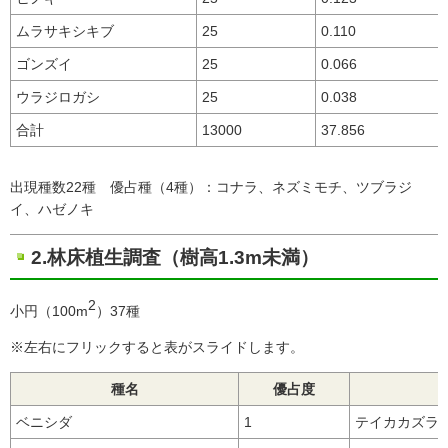
ムラサキシキブ
25
0.110
ゴンズイ
25
0.066
ウラジロガシ
25
0.038
合計
13000
37.856
出現種数22種 優占種（4種）：コナラ、ネズミモチ、ツブラジ
イ、ハゼノキ
2.林床植生調査（樹高1.3m未満）
2
小円（100m
）37種
※左右にフリックすると表がスライドします。
種名
優占度
ベニシダ
1
テイカカズラ