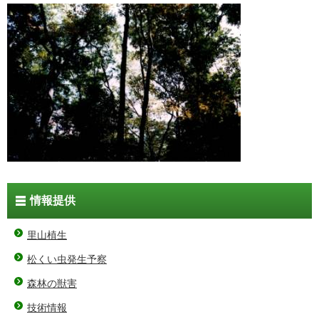
情報提供
里山植生
松くい虫発生予察
森林の獣害
技術情報