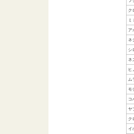
フ
ク
ミ
ア
ネ
シ
ネ
ヒ
ム
モ
コ
ヤ
ク
イ