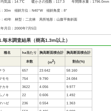
均気温：14.7℃ 暖かさの指数：117.3 年間降水量：1796.0mm
：30m 傾斜方位：N40°W 傾斜角度：8°
齢：40年 林型：二次林 局所地形：山腹平衡斜面
年月日：2000年7月5日
1.毎木調査結果（樹高1.3m以上）
種名
ha当たり
胸高断面積合計
胸高断面積合計
2
本数
割合(%)
(m
)
ナラ
657
23.642
58.160
マモモ
754
9.790
24.084
サカキ
3622
4.056
9.977
ムノキ
22
0.606
1.492
マハゼ
236
0.554
1.363