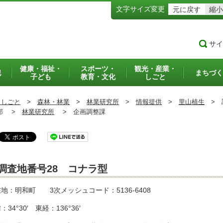
文字サイズ変更
元に戻す
縮小
サイ
健康・福祉・
スポーツ・
観光・産業・
犯
まちづく
子ども
教育・文化
しごと
・しごと
>
森林・林業
>
林業研究所
>
情報提供
>
里山植生
>
調
部 >
林業研究所
>
企画調整課
調査地番号28 コナラ型
地：明和町 3次メッシュコード：5136-6408
：34°30′ 東経：136°36′