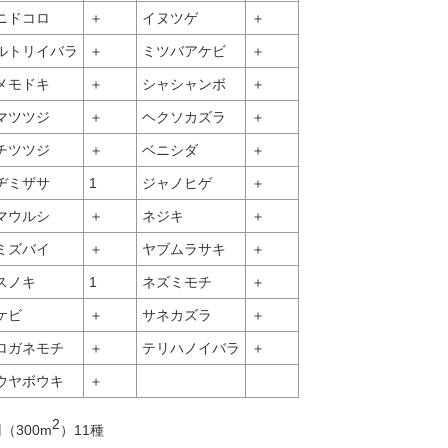
ニドコロ
＋
イヌツゲ
＋
ルトリイバラ
＋
ミツバアケビ
＋
メモドキ
＋
シャシャンボ
＋
マツツジ
＋
ヘクソカズラ
＋
チツツジ
＋
ベニシダ
＋
ヂミザサ
1
ジャノヒゲ
＋
マウルシ
＋
ネジキ
＋
ミズバイ
＋
ヤブムラサキ
＋
スノキ
1
ネズミモチ
＋
ケビ
＋
サネカズラ
＋
ロガネモチ
＋
テリハノイバラ
＋
ウヤボウキ
＋
2
（300m
）11種