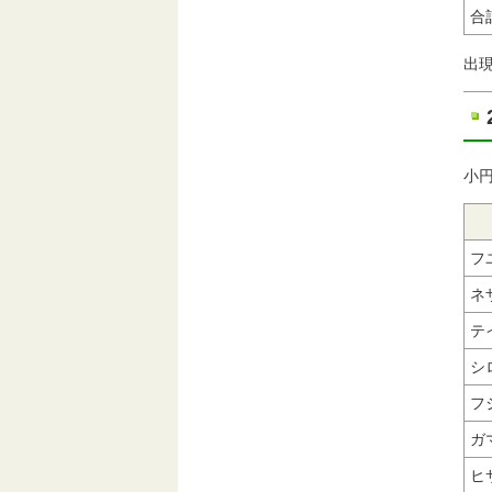
合
出
小円
フ
ネ
テ
シ
フ
ガ
ヒ