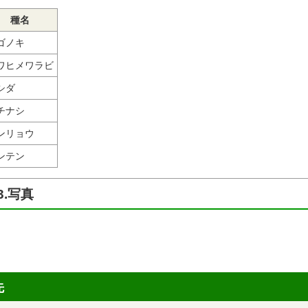
種名
ゴノキ
ワヒメワラビ
シダ
チナシ
ンリョウ
ンテン
3.写真
し
先