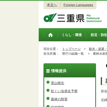
本文へ
Foreign Languages
三重県公式ウェブサイト
くらし・環境
防災・防
トップペ
ージ
現在位置：
トップページ
>
観光・産業
担当所属：
県庁の組織一覧 >
農林水産
情報提供
里山植生
松くい虫発生予察
所在
森林の獣害
北緯