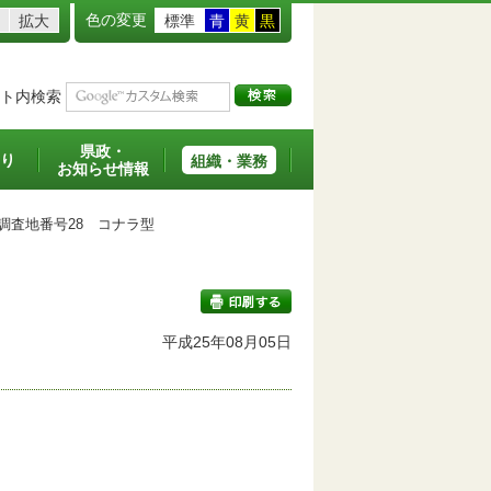
色の変更
拡大
標準
青
黄
黒
ト内検索
県政・
り
組織・業務
お知らせ情報
査地番号28 コナラ型
平成25年08月05日
印刷する