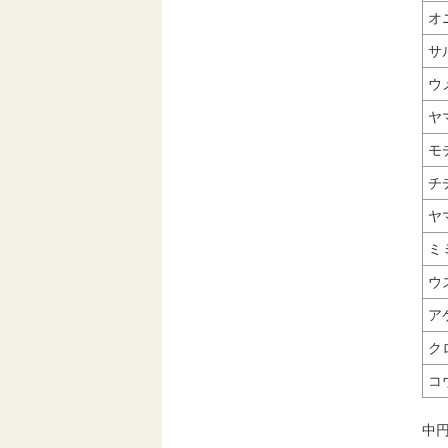
オ
サ
ウ
ヤ
モ
チ
ヤ
ミ
ウ
ア
ク
コ
中円