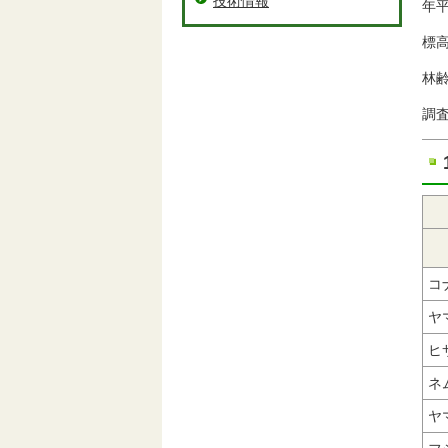
技術情報
年平
標高
林
調査
コ
ヤ
ヒ
ネ
ヤ