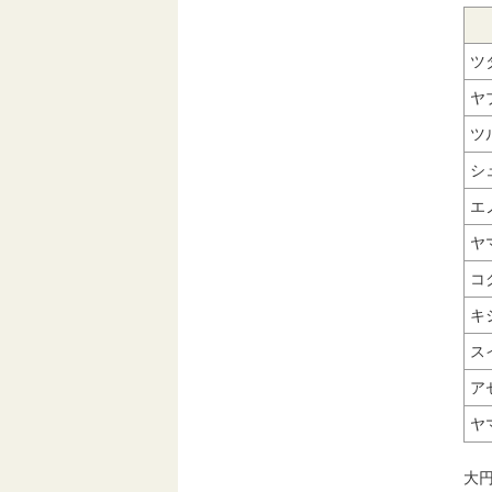
ツ
ヤ
ツ
シ
エ
ヤ
コ
キ
ス
ア
ヤ
大円