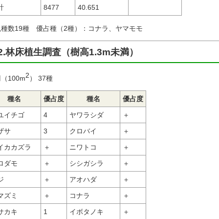
計
8477
40.651
現種数19種 優占種（2種）：コナラ、ヤマモモ
2.林床植生調査（樹高1.3m未満）
2
（100m
） 37種
種名
優占度
種名
優占度
ユイチゴ
4
ヤワラシダ
＋
ザサ
3
クロバイ
＋
イカカズラ
＋
ニワトコ
＋
ロダモ
＋
シシガシラ
＋
ジ
＋
アオハダ
＋
マズミ
＋
コナラ
＋
サカキ
1
イボタノキ
＋