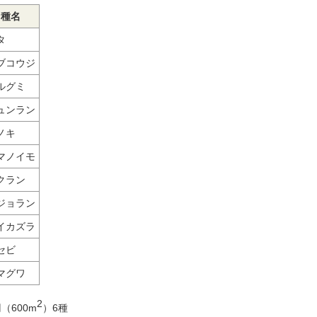
種名
タ
ブコウジ
ルグミ
ュンラン
ノキ
マノイモ
クラン
ジョラン
イカズラ
セビ
マグワ
2
（600m
）6種