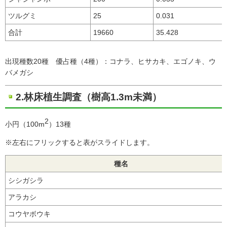
ツルグミ
25
0.031
合計
19660
35.428
出現種数20種 優占種（4種）：コナラ、ヒサカキ、エゴノキ、ウ
バメガシ
2.林床植生調査（樹高1.3m未満）
2
小円（100m
）13種
※左右にフリックすると表がスライドします。
種名
シシガシラ
アラカシ
コウヤボウキ