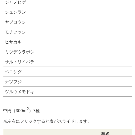
ジャノヒゲ
シュンラン
ヤブコウジ
モチツツジ
ヒサカキ
ミツデウラボシ
サルトリイバラ
ベニシダ
ナツフジ
ツルウメモドキ
2
中円（300m
）7種
※左右にフリックすると表がスライドします。
種名