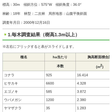
標高：30m 傾斜方位：S75°W 傾斜角度：36.0°
林齢：18年 林型：二次林 局所地形：山腹平衡斜面
調査年月日：2000年12月16日
1.毎木調査結果（樹高1.3m以上）
※左右にフリックすると表がスライドします。
種名
ha当たり
胸高断面積合計
2
本数
(m
)
コナラ
925
16.414
ヒサカキ
6600
4.328
エゴノキ
585
3.872
ウバメガシ
1200
2.380
ヤマザクラ
35
1.283