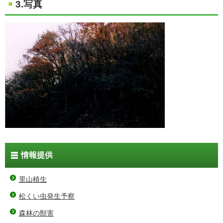
3.写真
情報提供
里山植生
松くい虫発生予察
森林の獣害