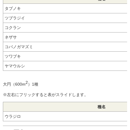
タブノキ
ツブラジイ
コクラン
ネザサ
コバノガマズミ
ツワブキ
ヤマウルシ
2
大円（600m
）1種
※左右にフリックすると表がスライドします。
種名
ウラジロ