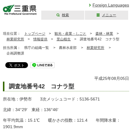
Foreign Languages
検索
メニュー
三重県公式ウェブ
サイト
現在位置：
トップページ
>
観光・産業・しごと
>
森林・林業
>
林業研究所
>
情報提供
>
里山植生
>
調査地番号42 コナラ型
担当所属：
県庁の組織一覧 >
農林水産部 >
林業研究所
>
企画調整課
平成25年08月05日
調査地番号42 コナラ型
所在地：伊勢市 3次メッシュコード：5136-5671
北緯：34°29′ 東経：136°46′
年平均気温：15.1℃ 暖かさの指数：121.4 年間降水量：
1901.9mm