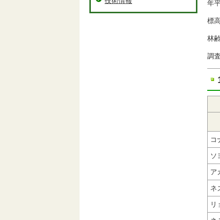
技術情報
年平
標高
林
調査
コ
ソ
ア
ネ
リ