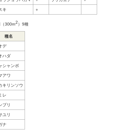
スキ
＋
2
（300m
）9種
種名
オデ
オハダ
ャシャンボ
マアワ
カキリンソウ
ミレ
ンブリ
サユリ
ガナ