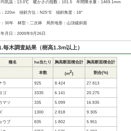
均気温：13.0℃ 暖かさの指数：101.5 年間降水量：1469.1mm
：220m 傾斜方位：N25°E 傾斜角度：18°
齢：30年 林型：二次林 局所地形：山頂緩斜面
年月日：2000年9月26日
1.毎木調査結果（樹高1.3m以上）
種名
ha当たり
胸高断面積合計
胸高断面積合計
2
本数
割合(%)
(m
)
ナラ
925
8.424
27.813
ヨゴ
3335
6.141
20.275
カマツ
335
5.099
16.835
ズ
1300
2.818
9.305
ョウブ
835
1.802
5.951