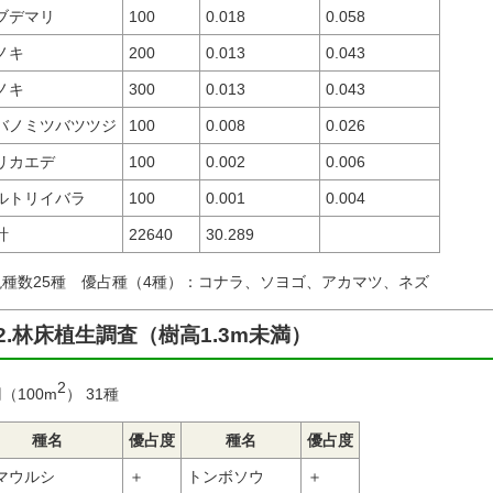
ブデマリ
100
0.018
0.058
ノキ
200
0.013
0.043
ノキ
300
0.013
0.043
バノミツバツツジ
100
0.008
0.026
リカエデ
100
0.002
0.006
ルトリイバラ
100
0.001
0.004
計
22640
30.289
現種数25種 優占種（4種）：コナラ、ソヨゴ、アカマツ、ネズ
2.林床植生調査（樹高1.3m未満）
2
（100m
） 31種
種名
優占度
種名
優占度
マウルシ
＋
トンボソウ
＋