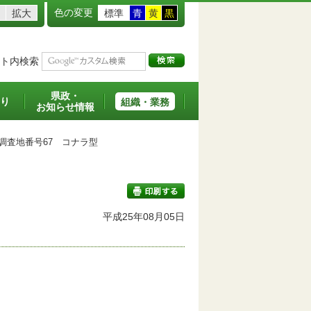
色の変更
拡大
標準
青
黄
黒
ト内検索
県政・
り
組織・業務
お知らせ情報
査地番号67 コナラ型
平成25年08月05日
印刷する