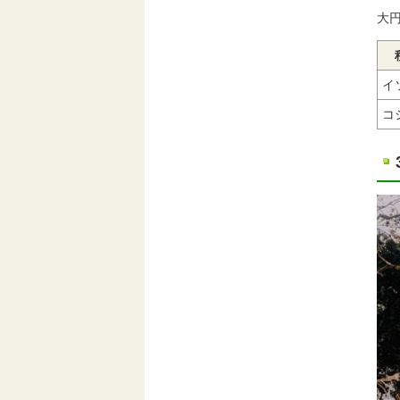
大円
イ
コ