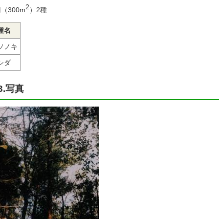
2
（300m
）2種
種名
ソノキ
シダ
3.写真