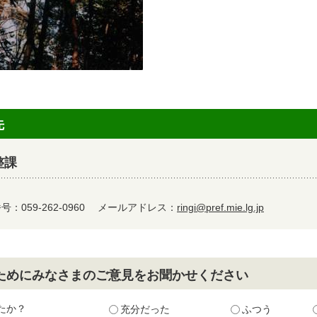
先
整課
：059-262-0960
メールアドレス：
ringi@pref.mie.lg.jp
ためにみなさまのご意見をお聞かせください
たか？
充分だった
ふつう