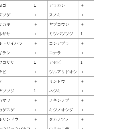
ヨゴ
1
アラカシ
＋
ヌツゲ
＋
スノキ
＋
サカキ
＋
ヤブコウジ
＋
ネザサ
＋
ミツバツツジ
1
ルトリイバラ
＋
コシアブラ
＋
ギラン
＋
コナラ
＋
ヤコザサ
1
アセビ
1
ラビ
＋
ツルアリドオシ
＋
ゲ
＋
リンドウ
＋
チツツジ
1
ネジキ
＋
カマツ
＋
ノキシノブ
＋
カゲスゲ
＋
キジノオシダ
＋
ルリンドウ
＋
タカノツメ
＋
ョウジョウバカマ
＋
ウリカエデ
＋