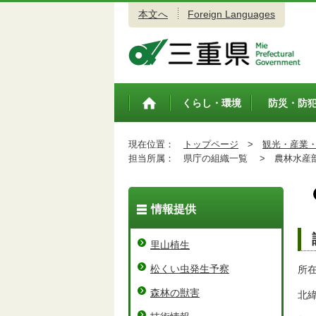
本文へ
Foreign Languages
三重県公式ウェブサイト
くらし・環境
防災・防
トップペ
ージ
現在位置：
トップページ
>
観光・産業
担当所属：
県庁の組織一覧 >
農林水産
情報提供
里山植生
松くい虫発生予察
所在
森林の獣害
北緯