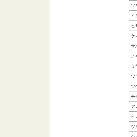
ソ
イ
ヒ
ケ
サ
ノ
ミ
ワ
ツ
モ
ア
ヒ
ツ
シ