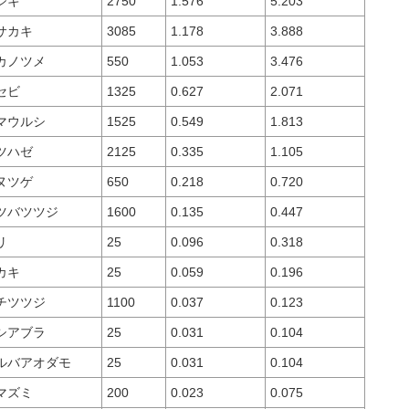
ジキ
2750
1.576
5.203
サカキ
3085
1.178
3.888
カノツメ
550
1.053
3.476
セビ
1325
0.627
2.071
マウルシ
1525
0.549
1.813
ツハゼ
2125
0.335
1.105
ヌツゲ
650
0.218
0.720
ツバツツジ
1600
0.135
0.447
リ
25
0.096
0.318
カキ
25
0.059
0.196
チツツジ
1100
0.037
0.123
シアブラ
25
0.031
0.104
ルバアオダモ
25
0.031
0.104
マズミ
200
0.023
0.075