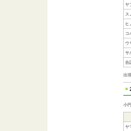
ヤ
ス
ヒ
コ
ウ
サ
合
出
小円
ヤ