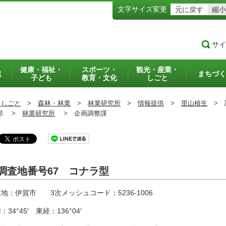
文字サイズ変更
元に戻す
縮小
サイ
健康・福祉・
スポーツ・
観光・産業・
犯
まちづく
子ども
教育・文化
しごと
・しごと
>
森林・林業
>
林業研究所
>
情報提供
>
里山植生
>
調
部 >
林業研究所
>
企画調整課
調査地番号67 コナラ型
地：伊賀市 3次メッシュコード：5236-1006
：34°45′ 東経：136°04′