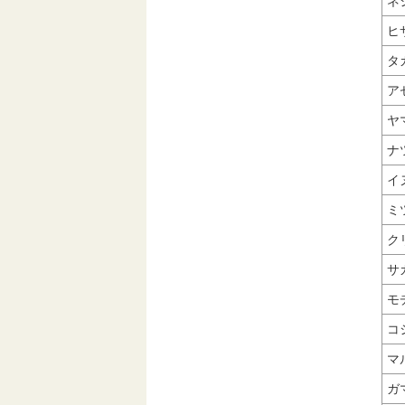
ネ
ヒ
タ
ア
ヤ
ナ
イ
ミ
ク
サ
モ
コ
マ
ガ