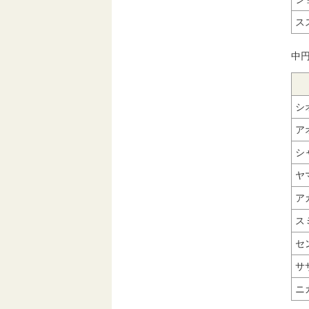
ス
中円
シ
ア
シ
ヤ
ア
ス
セ
サ
ニ