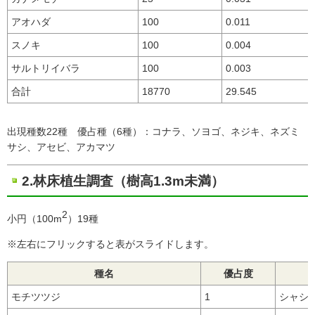
アオハダ
100
0.011
スノキ
100
0.004
サルトリイバラ
100
0.003
合計
18770
29.545
出現種数22種 優占種（6種）：コナラ、ソヨゴ、ネジキ、ネズミ
サシ、アセビ、アカマツ
2.林床植生調査（樹高1.3m未満）
2
小円（100m
）19種
※左右にフリックすると表がスライドします。
種名
優占度
モチツツジ
1
シャシ