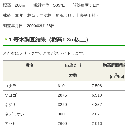
標高：200m 傾斜方位：S35°E 傾斜角度：10°
林齢：30年 林型：二次林 局所地形：山腹平衡斜面
調査年月日：2000年9月26日
1.毎木調査結果（樹高1.3m以上）
※左右にフリックすると表がスライドします。
種名
ha当たり
胸高断面積合
2
本数
(m
/ha)
コナラ
610
7.508
ソヨゴ
2875
6.919
ネジキ
3220
4.357
ネズミサシ
900
2.077
アセビ
2600
2.013