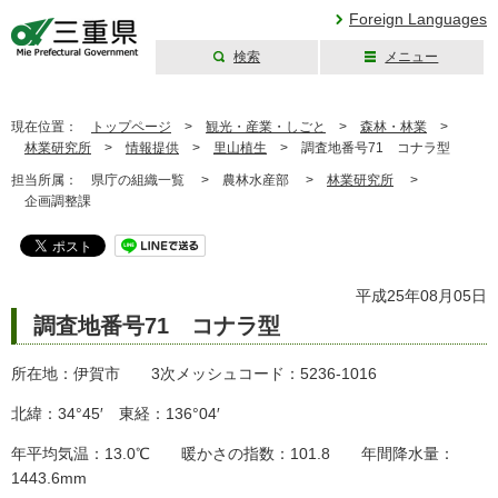
Foreign Languages
検索
メニュー
三重県公式ウェブ
サイト
現在位置：
トップページ
>
観光・産業・しごと
>
森林・林業
>
林業研究所
>
情報提供
>
里山植生
>
調査地番号71 コナラ型
担当所属：
県庁の組織一覧 >
農林水産部 >
林業研究所
>
企画調整課
平成25年08月05日
調査地番号71 コナラ型
所在地：伊賀市 3次メッシュコード：5236-1016
北緯：34°45′ 東経：136°04′
年平均気温：13.0℃ 暖かさの指数：101.8 年間降水量：
1443.6mm