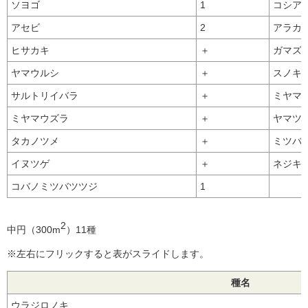
ソヨゴ
1
コシア
アセビ
2
アラカ
ヒサカキ
＋
ガマズ
ヤマウルシ
＋
スノキ
サルトリイバラ
＋
ミヤマ
ミヤマウズラ
＋
ヤマツ
タカノツメ
＋
ミツバ
イヌツゲ
＋
ネジキ
コバノミツバツツジ
1
2
中円（300m
）11種
※左右にフリックすると表がスライドします。
種名
ウラジロノキ