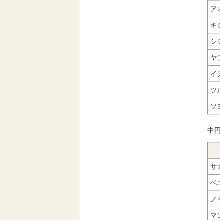
ア
キ
シ
ヤ
イ
ツ
ソ
中円
サ
ベ
ノ
マ