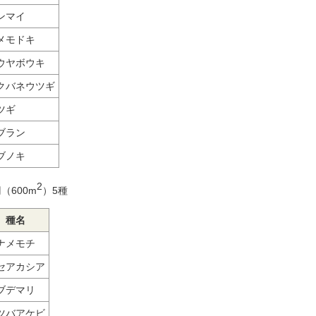
ンマイ
メモドキ
ウヤボウキ
クバネウツギ
ツギ
ブラン
ブノキ
2
（600m
）5種
種名
ナメモチ
セアカシア
ブデマリ
ツバアケビ