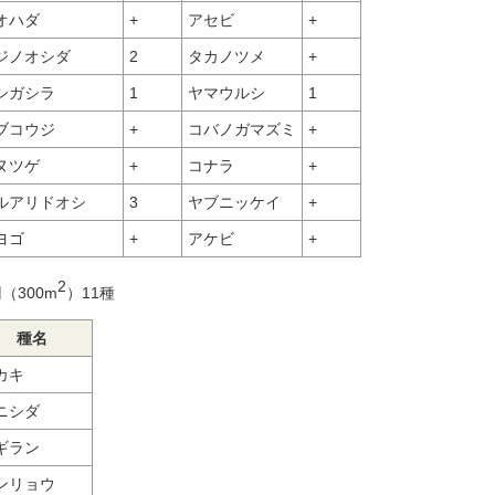
オハダ
+
アセビ
+
ジノオシダ
2
タカノツメ
+
シガシラ
1
ヤマウルシ
1
ブコウジ
+
コバノガマズミ
+
ヌツゲ
+
コナラ
+
ルアリドオシ
3
ヤブニッケイ
+
ヨゴ
+
アケビ
+
2
（300m
）11種
種名
カキ
ニシダ
ギラン
ンリョウ