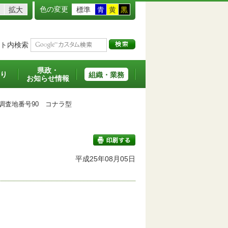
色の変更
拡大
標準
青
黄
黒
ト内検索
県政・
り
組織・業務
お知らせ情報
査地番号90 コナラ型
平成25年08月05日
印刷する