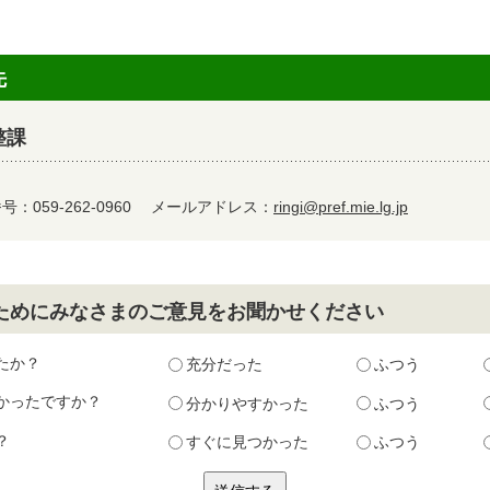
先
整課
：059-262-0960
メールアドレス：
ringi@pref.mie.lg.jp
ためにみなさまのご意見をお聞かせください
たか？
充分だった
ふつう
かったですか？
分かりやすかった
ふつう
？
すぐに見つかった
ふつう