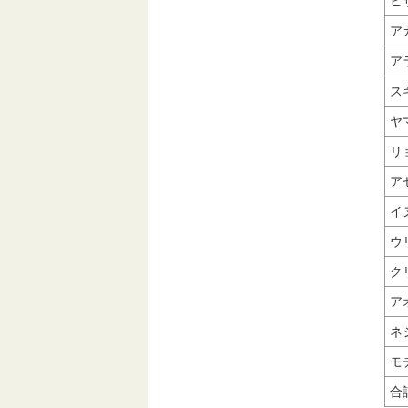
ヒ
ア
ア
ス
ヤ
リ
ア
イ
ウ
ク
ア
ネ
モ
合