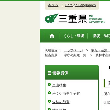
本文へ
Foreign Languages
三重県公式ウェブサイト
くらし・環境
防災・防
トップペ
ージ
現在位置：
トップページ
>
観光・産業
担当所属：
県庁の組織一覧 >
農林水産
情報提供
里山植生
松くい虫発生予察
所在
森林の獣害
北緯