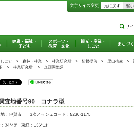
文字サイズ変更
元に戻す
縮小
サイ
健康・福祉・
スポーツ・
観光・産業・
犯
まちづく
子ども
教育・文化
しごと
・しごと
>
森林・林業
>
林業研究所
>
情報提供
>
里山植生
>
調
部 >
林業研究所
>
企画調整課
調査地番号90 コナラ型
地：伊賀市 3次メッシュコード：5236-1175
：34°48′ 東経：136°11′