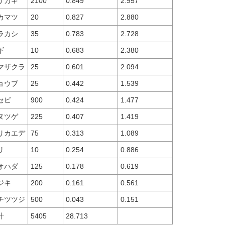
サカキ
2100
0.849
2.957
カマツ
20
0.827
2.880
ラカシ
35
0.783
2.728
ギ
10
0.683
2.380
マザクラ
25
0.601
2.094
ョウブ
25
0.442
1.539
セビ
900
0.424
1.477
ヌツゲ
225
0.407
1.419
リカエデ
75
0.313
1.089
リ
10
0.254
0.886
オハダ
125
0.178
0.619
ジキ
200
0.161
0.561
チツツジ
500
0.043
0.151
計
5405
28.713