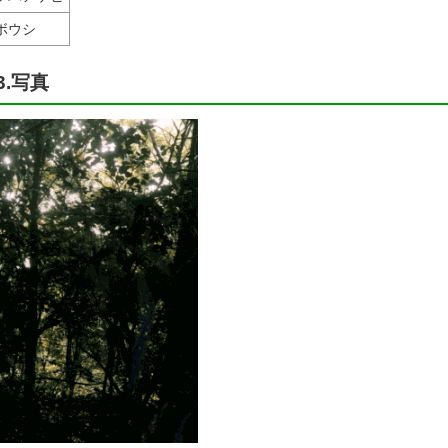
ボウシ
3.写真