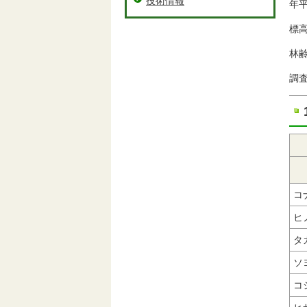
技術情報
年平
標高
林
調査
コ
ヒ
タ
ソ
コ