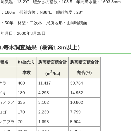
均気温：13.2℃ 暖かさの指数：103.5 年間降水量：1603.3mm
：180m 傾斜方位：N88°E 傾斜角度：28°
齢：50年 林型：二次林 局所地形：山脚堆積面
年月日：2000年8月25日
1.毎木調査結果（樹高1.3m以上）
種名
ha当たり
胸高断面積合計
胸高断面積合計
2
本数
割合(%)
(m
/ha)
ナラ
400
11.417
39.764
ノキ
180
4.293
14.952
カノツメ
335
3.102
10.802
ヨゴ
170
2.239
7.799
シアブラ
70
1.695
5.904