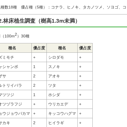
現種数18種 優占種（5種）：コナラ、ヒノキ、タカノツメ、ソヨゴ、コ
2.林床植生調査（樹高1.3m未満）
2
（100m
）30種
種名
優占度
種名
優占度
ズミモチ
+
シロダモ
+
ャシャンボ
1
スノキ
+
ザサ
2
アオキ
+
ルトリイバラ
2
ツタ
+
マツツジ
1
ホシダ
+
オツヅラフジ
+
ウリカエデ
+
ョウジョウバカマ
+
キッコウハグマ
+
サカキ
2
ヒイラギ
+