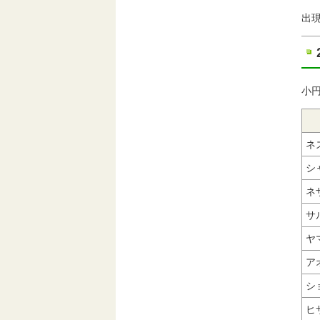
出
小円
ネ
シ
ネ
サ
ヤ
ア
シ
ヒ