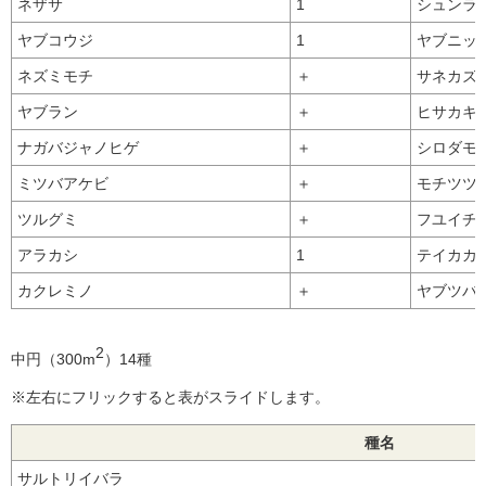
ネザサ
1
シュンラ
ヤブコウジ
1
ヤブニッ
ネズミモチ
＋
サネカズ
ヤブラン
＋
ヒサカキ
ナガバジャノヒゲ
＋
シロダモ
ミツバアケビ
＋
モチツツ
ツルグミ
＋
フユイチ
アラカシ
1
テイカカ
カクレミノ
＋
ヤブツバ
2
中円（300m
）14種
※左右にフリックすると表がスライドします。
種名
サルトリイバラ