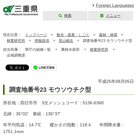
Foreign Languages
検索
メニュー
三重県公式ウェブ
サイト
現在位置：
トップページ
>
観光・産業・しごと
>
森林・林業
>
林業研究所
>
情報提供
>
里山植生
>
調査地番号23 モウソウチク型
担当所属：
県庁の組織一覧 >
農林水産部 >
林業研究所
>
企画調整課
平成25年08月05日
調査地番号23 モウソウチク型
所在地：四日市市 3次メッシュコード：5136-6368
北緯：35°02′ 東経：136°37′
年平均気温：14.7℃ 暖かさの指数：118.4 年間降水量：
1751.1mm