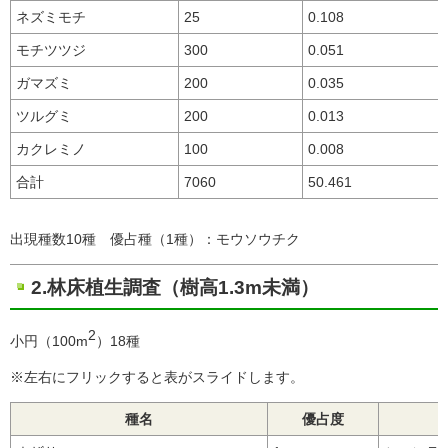
ネズミモチ
25
0.108
モチツツジ
300
0.051
ガマズミ
200
0.035
ツルグミ
200
0.013
カクレミノ
100
0.008
合計
7060
50.461
出現種数10種 優占種（1種）：モウソウチク
2.林床植生調査（樹高1.3m未満）
2
小円（100m
）18種
※左右にフリックすると表がスライドします。
種名
優占度