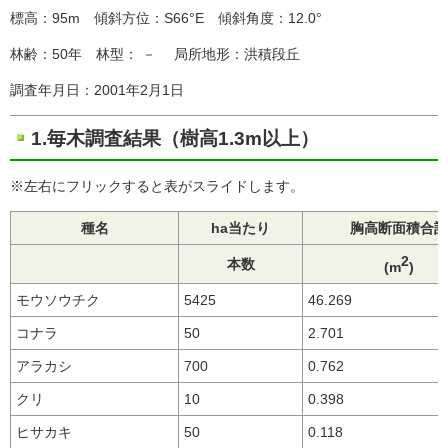
標高：95m 傾斜方位：S66°E 傾斜角度：12.0°
林齢：50年 林型： － 局所地形：洪積段丘
調査年月日：2001年2月1日
1.毎木調査結果（樹高1.3m以上）
※左右にフリックすると表がスライドします。
種名
ha当たり
胸高断面積合計
2
本数
(m
)
モウソウチク
5425
46.269
コナラ
50
2.701
アラカシ
700
0.762
クリ
10
0.398
ヒサカキ
50
0.118