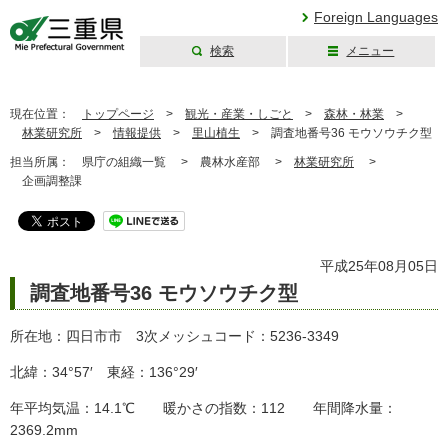
Foreign Languages
検索
メニュー
三重県公式ウェブ
サイト
現在位置：
トップページ
>
観光・産業・しごと
>
森林・林業
>
林業研究所
>
情報提供
>
里山植生
>
調査地番号36 モウソウチク型
担当所属：
県庁の組織一覧 >
農林水産部 >
林業研究所
>
企画調整課
平成25年08月05日
調査地番号36 モウソウチク型
所在地：四日市市 3次メッシュコード：5236-3349
北緯：34°57′ 東経：136°29′
年平均気温：14.1℃ 暖かさの指数：112 年間降水量：
2369.2mm