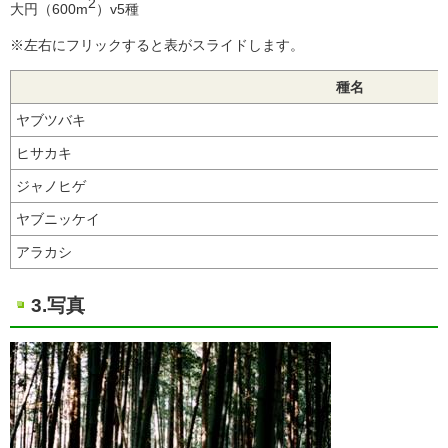
2
大円（600m
）v5種
※左右にフリックすると表がスライドします。
種名
ヤブツバキ
ヒサカキ
ジャノヒゲ
ヤブニッケイ
アラカシ
3.写真