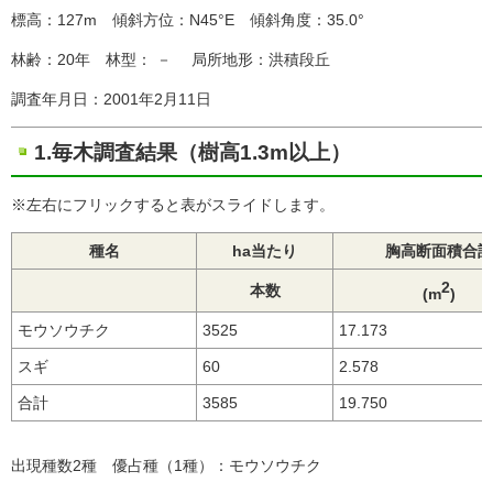
標高：127m 傾斜方位：N45°E 傾斜角度：35.0°
林齢：20年 林型： － 局所地形：洪積段丘
調査年月日：2001年2月11日
1.毎木調査結果（樹高1.3m以上）
※左右にフリックすると表がスライドします。
種名
ha当たり
胸高断面積合計
2
本数
(m
)
モウソウチク
3525
17.173
スギ
60
2.578
合計
3585
19.750
出現種数2種 優占種（1種）：モウソウチク