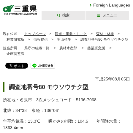
Foreign Languages
検索
メニュー
三重県公式ウェブ
サイト
現在位置：
トップページ
>
観光・産業・しごと
>
森林・林業
>
林業研究所
>
情報提供
>
里山植生
>
調査地番号80 モウソウチク型
担当所属：
県庁の組織一覧 >
農林水産部 >
林業研究所
>
企画調整課
平成25年08月05日
調査地番号80 モウソウチク型
所在地：名張市 3次メッシュコード：5136-7068
北緯：34°38′ 東経：136°06′
年平均気温：13.3℃ 暖かさの指数：104.5 年間降水量：
1363.4mm