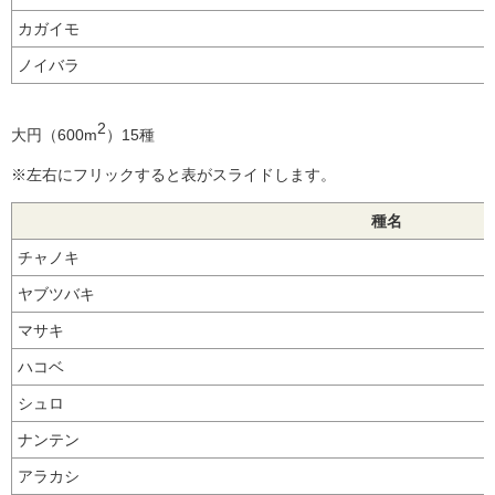
カガイモ
ノイバラ
2
大円（600m
）15種
※左右にフリックすると表がスライドします。
種名
チャノキ
ヤブツバキ
マサキ
ハコベ
シュロ
ナンテン
アラカシ