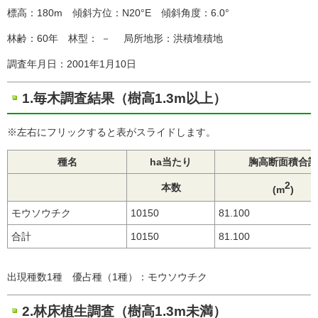
標高：180m 傾斜方位：N20°E 傾斜角度：6.0°
林齢：60年 林型： － 局所地形：洪積堆積地
調査年月日：2001年1月10日
1.毎木調査結果（樹高1.3m以上）
※左右にフリックすると表がスライドします。
種名
ha当たり
胸高断面積合計
2
本数
(m
)
モウソウチク
10150
81.100
合計
10150
81.100
出現種数1種 優占種（1種）：モウソウチク
2.林床植生調査（樹高1.3m未満）