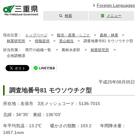
Foreign Languages
検索
メニュー
三重県公式ウェブ
サイト
現在位置：
トップページ
>
観光・産業・しごと
>
森林・林業
>
林業研究所
>
情報提供
>
里山植生
>
調査地番号81 モウソウチク型
担当所属：
県庁の組織一覧 >
農林水産部 >
林業研究所
>
企画調整課
平成25年08月05日
調査地番号81 モウソウチク型
所在地：名張市 3次メッシュコード：5136-7015
北緯：34°35′ 東経：136°03′
年平均気温：13.2℃ 暖かさの指数：103.2 年間降水量：
1457.1mm