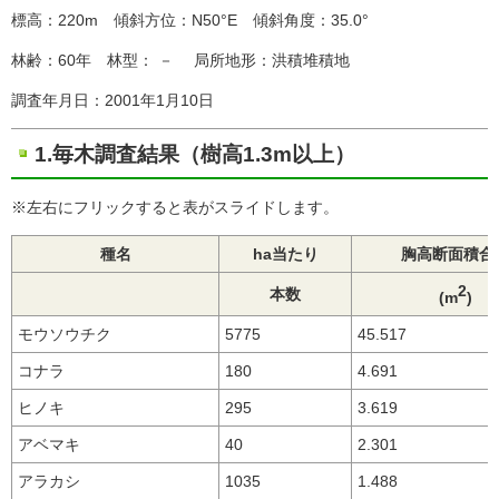
標高：220m 傾斜方位：N50°E 傾斜角度：35.0°
林齢：60年 林型： － 局所地形：洪積堆積地
調査年月日：2001年1月10日
1.毎木調査結果（樹高1.3m以上）
※左右にフリックすると表がスライドします。
種名
ha当たり
胸高断面積合
2
本数
(m
)
モウソウチク
5775
45.517
コナラ
180
4.691
ヒノキ
295
3.619
アベマキ
40
2.301
アラカシ
1035
1.488