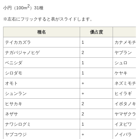
2
小円（100m
）31種
※左右にフリックすると表がスライドします。
種名
優占度
テイカカズラ
1
カナメモチ
ナガバジャノヒゲ
2
ヤブラン
ベニシダ
1
シュロ
シロダモ
1
ケヤキ
オモト
+
ネズミモチ
シュンラン
+
ヒイラギ
ヒサカキ
2
イボタノキ
ネザサ
2
ヤマザクラ
ナワシログミ
1
イヌビワ
ヤブコウジ
+
ノイバラ