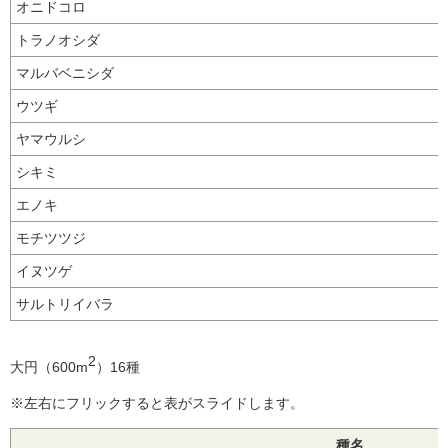
オニドコロ
トラノオシダ
マルバベニシダ
ウツギ
ヤマウルシ
シキミ
エノキ
モチツツジ
イヌツゲ
サルトリイバラ
2
大円（600m
）16種
※左右にフリックすると表がスライドします。
種名