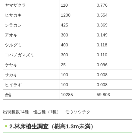
ヤマザクラ
110
0.776
ヒサカキ
1200
0.554
シラカシ
425
0.369
アオキ
300
0.149
ツルグミ
400
0.118
コバノガマズミ
300
0.110
ケヤキ
25
0.096
サカキ
100
0.008
ヒイラギ
100
0.008
合計
10285
59.803
出現種数14種 優占種（1種）：モウソウチク
2.林床植生調査（樹高1.3m未満）