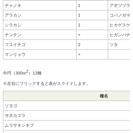
チャノキ
1
アオツヅラ
アラカシ
1
コバノガマ
シラカシ
1
ヒカゲスゲ
ナンテン
+
ヒガンバナ
フユイチゴ
2
ツタ
マンリョウ
+
2
中円（300m
）13種
※左右にフリックすると表がスライドします。
種名
ソヨゴ
サネカズラ
ムラサキシキブ