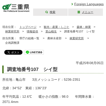
Foreign Languages
検索
メニュー
三重県公式ウェブ
サイト
現在位置：
トップページ
>
観光・産業・しごと
>
森林・林業
>
林業研究所
>
情報提供
>
里山植生
>
調査地番号107 シイ型
担当所属：
県庁の組織一覧 >
農林水産部 >
林業研究所
>
企画調整課
平成25年08月05日
調査地番号107 シイ型
所在地：亀山市 3次メッシュコード：5236-2351
北緯：34°52′ 東経：136°23′
年平均気温：12.6℃ 暖かさの指数：98.0 年間降水量：
2071.4mm