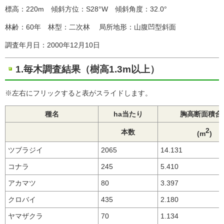
標高：220m 傾斜方位：S28°W 傾斜角度：32.0°
林齢：60年 林型：二次林 局所地形：山腹凹型斜面
調査年月日：2000年12月10日
1.毎木調査結果（樹高1.3m以上）
※左右にフリックすると表がスライドします。
種名
ha当たり
胸高断面積合
2
本数
(m
)
ツブラジイ
2065
14.131
コナラ
245
5.410
アカマツ
80
3.397
クロバイ
435
2.180
ヤマザクラ
70
1.134