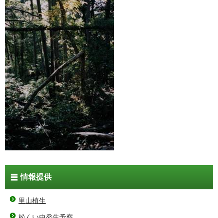
情報提供
里山植生
松くい虫発生予察