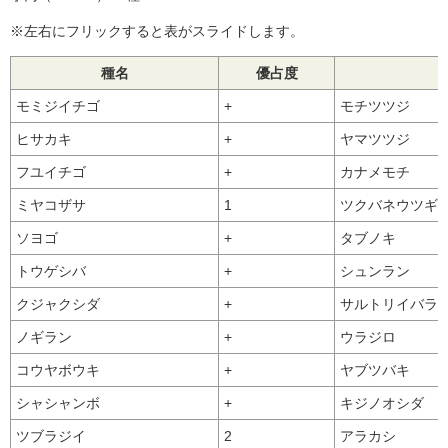
※左右にフリックすると表がスライドします。
種名
優占度
モミジイチゴ
+
モチツツジ
ヒサカキ
+
ヤマツツジ
フユイチゴ
+
カナメモチ
ミヤコザサ
1
ツクバネウツギ
ソヨゴ
+
タブノキ
トウゲシバ
+
シュンラン
クジャクシダ
+
サルトリイバラ
ノギラン
+
ウラジロ
コウヤボウキ
+
ヤブツバキ
シャシャンボ
+
キジノオシダ
ツブラジイ
2
アラカシ