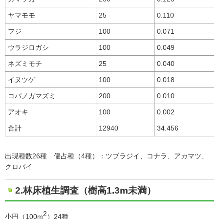
ヤマモモ
25
0.110
フジ
100
0.071
ウラジロガシ
100
0.049
ネズミモチ
25
0.040
イヌツゲ
100
0.018
コバノガマズミ
200
0.010
アオキ
100
0.002
合計
12940
34.456
出現種数26種 優占種（4種）：ツブラジイ、コナラ、アカマツ、
クロバイ
2.林床植生調査（樹高1.3m未満）
2
小円（100m
）24種