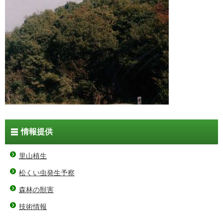
情報提供
里山植生
松くい虫発生予察
森林の獣害
技術情報