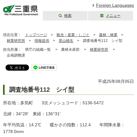
Foreign Languages
検索
メニュー
三重県公式ウェブ
サイト
現在位置：
トップページ
>
観光・産業・しごと
>
森林・林業
>
林業研究所
>
情報提供
>
里山植生
>
調査地番号112 シイ型
担当所属：
県庁の組織一覧 >
農林水産部 >
林業研究所
>
企画調整課
平成25年08月05日
調査地番号112 シイ型
所在地：多気町 3次メッシュコード：5136-5472
北緯：34°28′ 東経：136°31′
年平均気温：14.2℃ 暖かさの指数：112.4 年間降水量：
1778.0mm