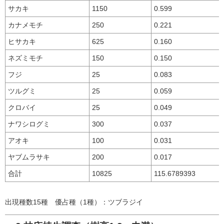
サカキ
1150
0.599
カナメモチ
250
0.221
ヒサカキ
625
0.160
ネズミモチ
150
0.150
フジ
25
0.083
ツルグミ
25
0.059
クロバイ
25
0.049
ナワシログミ
300
0.037
アオキ
100
0.031
ヤブムラサキ
200
0.017
合計
10825
115.6789393
出現種数15種 優占種（1種）：ツブラジイ