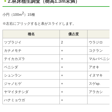
2.林床植生調査（樹高1.3m未満）
2
小円（100m
）15種
※左右にフリックすると表がスライドします。
種名
優占度
ツブラジイ
2
ウラジロ
カナメモチ
+
コクラン
テイカカズラ
+
マルバベニシ
ベニシダ
+
アオキ
シュンラン
+
イヌマキ
ジャノヒゲ
+
スゲsp.
ヤマイタチシダ
+
アラカシ
ハナミョウガ
+