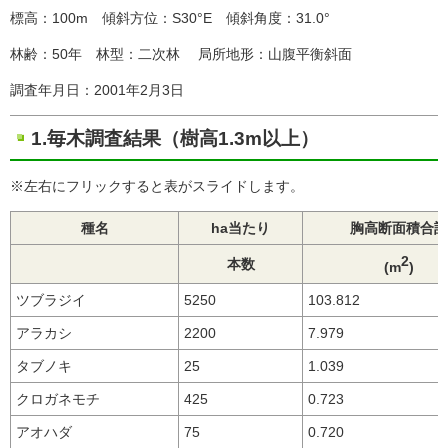
標高：100m 傾斜方位：S30°E 傾斜角度：31.0°
林齢：50年 林型：二次林 局所地形：山腹平衡斜面
調査年月日：2001年2月3日
1.毎木調査結果（樹高1.3m以上）
※左右にフリックすると表がスライドします。
種名
ha当たり
胸高断面積合計
2
本数
(m
)
ツブラジイ
5250
103.812
アラカシ
2200
7.979
タブノキ
25
1.039
クロガネモチ
425
0.723
アオハダ
75
0.720