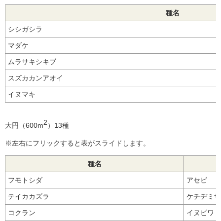
種名
シシガシラ
マダケ
ムラサキシキブ
スズカカンアオイ
イヌマキ
2
大円（600m
）13種
※左右にフリックすると表がスライドします。
種名
フモトシダ
アセビ
テイカカズラ
ケチヂミザ
コクラン
イヌビワ