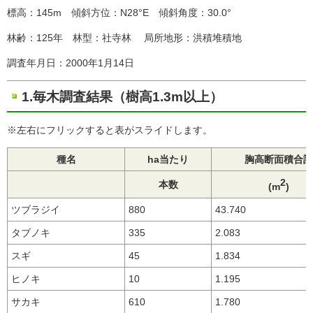
標高：145m 傾斜方位：N28°E 傾斜角度：30.0°
林齢：125年 林型：社寺林 局所地形：洪積堆積地
調査年月日：2000年1月14日
1.毎木調査結果（樹高1.3m以上）
※左右にフリックすると表がスライドします。
種名
ha当たり
胸高断面積合計
2
本数
(m
)
ツブラジイ
880
43.740
タブノキ
335
2.083
スギ
45
1.834
ヒノキ
10
1.195
サカキ
610
1.780