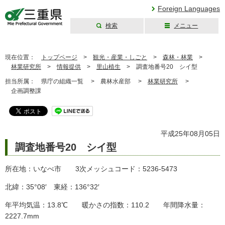
Foreign Languages
検索
メニュー
三重県公式ウェブ
サイト
現在位置：
トップページ
>
観光・産業・しごと
>
森林・林業
>
林業研究所
>
情報提供
>
里山植生
>
調査地番号20 シイ型
担当所属：
県庁の組織一覧 >
農林水産部 >
林業研究所
>
企画調整課
平成25年08月05日
調査地番号20 シイ型
所在地：いなべ市 3次メッシュコード：5236-5473
北緯：35°08′ 東経：136°32′
年平均気温：13.8℃ 暖かさの指数：110.2 年間降水量：
2227.7mm