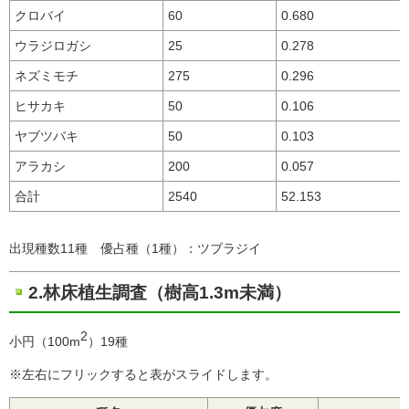
クロバイ
60
0.680
ウラジロガシ
25
0.278
ネズミモチ
275
0.296
ヒサカキ
50
0.106
ヤブツバキ
50
0.103
アラカシ
200
0.057
合計
2540
52.153
出現種数11種 優占種（1種）：ツブラジイ
2.林床植生調査（樹高1.3m未満）
2
小円（100m
）19種
※左右にフリックすると表がスライドします。