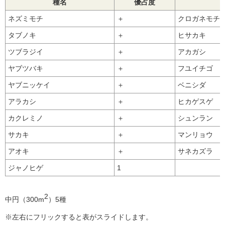
種名
優占度
ネズミモチ
＋
クロガネモチ
タブノキ
＋
ヒサカキ
ツブラジイ
＋
アカガシ
ヤブツバキ
＋
フユイチゴ
ヤブニッケイ
＋
ベニシダ
アラカシ
＋
ヒカゲスゲ
カクレミノ
＋
シュンラン
サカキ
＋
マンリョウ
アオキ
＋
サネカズラ
ジャノヒゲ
1
2
中円（300m
）5種
※左右にフリックすると表がスライドします。