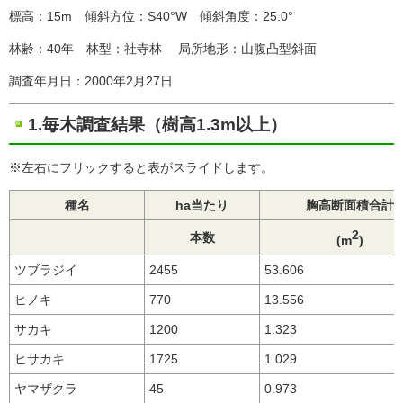
標高：15m 傾斜方位：S40°W 傾斜角度：25.0°
林齢：40年 林型：社寺林 局所地形：山腹凸型斜面
調査年月日：2000年2月27日
1.毎木調査結果（樹高1.3m以上）
※左右にフリックすると表がスライドします。
種名
ha当たり
胸高断面積合計
2
本数
(m
)
ツブラジイ
2455
53.606
ヒノキ
770
13.556
サカキ
1200
1.323
ヒサカキ
1725
1.029
ヤマザクラ
45
0.973