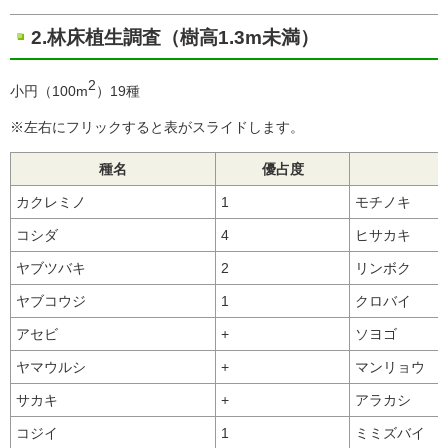
2.林床植生調査（樹高1.3m未満）
2
小円（100m
）19種
※左右にフリックすると表がスライドします。
種名
優占度
カクレミノ
1
モチノキ
コシダ
4
ヒサカキ
ヤブツバキ
2
リンボク
ヤブコウジ
1
クロバイ
アセビ
+
ソヨゴ
ヤマウルシ
+
マンリョウ
サカキ
+
アラカシ
コジイ
1
ミミズバイ