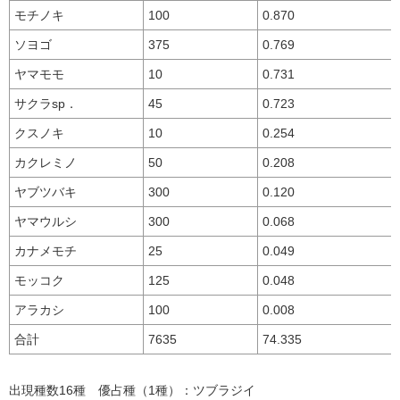
モチノキ
100
0.870
ソヨゴ
375
0.769
ヤマモモ
10
0.731
サクラsp．
45
0.723
クスノキ
10
0.254
カクレミノ
50
0.208
ヤブツバキ
300
0.120
ヤマウルシ
300
0.068
カナメモチ
25
0.049
モッコク
125
0.048
アラカシ
100
0.008
合計
7635
74.335
出現種数16種 優占種（1種）：ツブラジイ