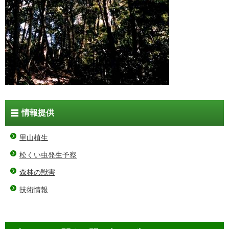
情報提供
里山植生
松くい虫発生予察
森林の獣害
技術情報