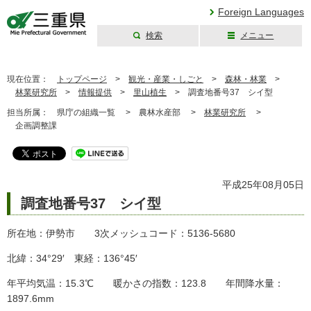
Foreign Languages
検索
メニュー
三重県公式ウェブ
サイト
現在位置：
トップページ
>
観光・産業・しごと
>
森林・林業
>
林業研究所
>
情報提供
>
里山植生
>
調査地番号37 シイ型
担当所属：
県庁の組織一覧 >
農林水産部 >
林業研究所
>
企画調整課
平成25年08月05日
調査地番号37 シイ型
所在地：伊勢市 3次メッシュコード：5136-5680
北緯：34°29′ 東経：136°45′
年平均気温：15.3℃ 暖かさの指数：123.8 年間降水量：
1897.6mm