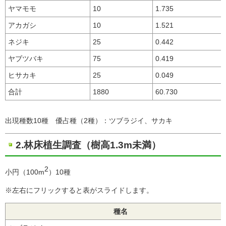
ヤマモモ
10
1.735
アカガシ
10
1.521
ネジキ
25
0.442
ヤブツバキ
75
0.419
ヒサカキ
25
0.049
合計
1880
60.730
出現種数10種 優占種（2種）：ツブラジイ、サカキ
2.林床植生調査（樹高1.3m未満）
2
小円（100m
）10種
※左右にフリックすると表がスライドします。
種名