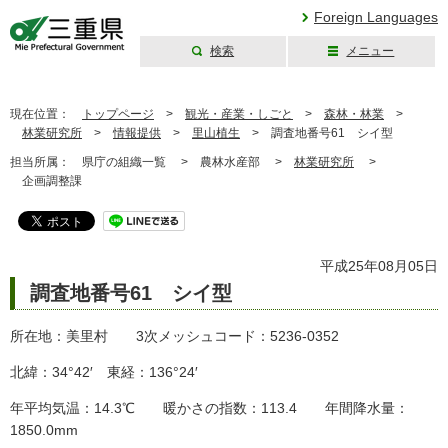
Foreign Languages
検索
メニュー
三重県公式ウェブ
サイト
現在位置：
トップページ
>
観光・産業・しごと
>
森林・林業
>
林業研究所
>
情報提供
>
里山植生
>
調査地番号61 シイ型
担当所属：
県庁の組織一覧 >
農林水産部 >
林業研究所
>
企画調整課
平成25年08月05日
調査地番号61 シイ型
所在地：美里村 3次メッシュコード：5236-0352
北緯：34°42′ 東経：136°24′
年平均気温：14.3℃ 暖かさの指数：113.4 年間降水量：
1850.0mm