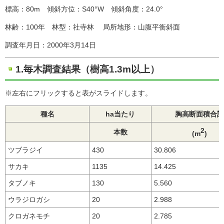
標高：80m 傾斜方位：S40°W 傾斜角度：24.0°
林齢：100年 林型：社寺林 局所地形：山腹平衡斜面
調査年月日：2000年3月14日
1.毎木調査結果（樹高1.3m以上）
※左右にフリックすると表がスライドします。
種名
ha当たり
胸高断面積合計
2
本数
(m
)
ツブラジイ
430
30.806
サカキ
1135
14.425
タブノキ
130
5.560
ウラジロガシ
20
2.988
クロガネモチ
20
2.785