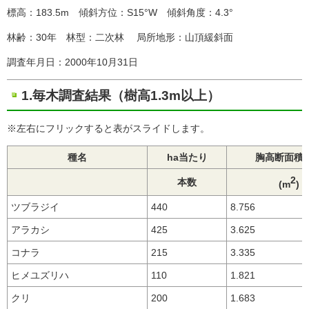
標高：183.5m 傾斜方位：S15°W 傾斜角度：4.3°
林齢：30年 林型：二次林 局所地形：山頂緩斜面
調査年月日：2000年10月31日
1.毎木調査結果（樹高1.3m以上）
※左右にフリックすると表がスライドします。
種名
ha当たり
胸高断面積
2
本数
(m
)
ツブラジイ
440
8.756
アラカシ
425
3.625
コナラ
215
3.335
ヒメユズリハ
110
1.821
クリ
200
1.683