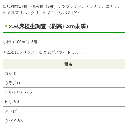
出現種数17種 優占種（7種）：ツブラジイ、アラカシ、コナラ、
ヒメユズリハ、クリ、ヒノキ、ウバメガシ
2.林床植生調査（樹高1.3m未満）
2
小円（100m
）8種
※左右にフリックすると表がスライドします。
種名
コシダ
ウラジロ
サルトリイバラ
ヒサカキ
アセビ
ウバメガシ