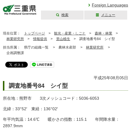
Foreign Languages
検索
メニュー
三重県公式ウェブ
サイト
現在位置：
トップページ
>
観光・産業・しごと
>
森林・林業
>
林業研究所
>
情報提供
>
里山植生
>
調査地番号84 シイ型
担当所属：
県庁の組織一覧 >
農林水産部 >
林業研究所
>
企画調整課
平成25年08月05日
調査地番号84 シイ型
所在地：熊野市 3次メッシュコード：5036-6053
北緯：33°52′ 東経：136°02′
年平均気温：14.6℃ 暖かさの指数：115.1 年間降水量：
2897.9mm