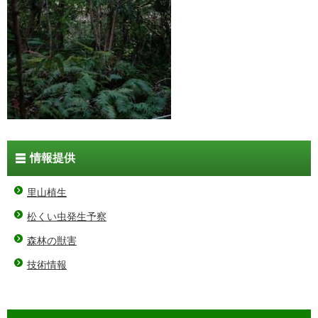
情報提供
里山植生
松くい虫発生予察
森林の獣害
技術情報