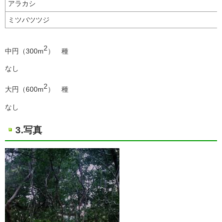
アラカシ
ミツバツツジ
2
中円（300m
） 種
なし
2
大円（600m
） 種
なし
3.写真